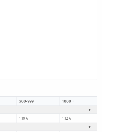
500-999
1000 +
▼
1,19 €
1,12 €
▼