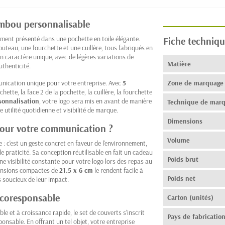
ambou personnalisable
ement présenté dans une pochette en toile élégante.
Fiche techniqu
couteau, une fourchette et une cuillère, tous fabriqués en
un caractère unique, avec de légères variations de
Matière
uthenticité.
nication unique pour votre entreprise. Avec
5
Zone de marquage
chette, la face 2 de la pochette, la cuillère, la fourchette
sonnalisation
, votre logo sera mis en avant de manière
Technique de mar
e utilité quotidienne et visibilité de marque.
Dimensions
 pour votre communication ?
Volume
e : c'est un geste concret en faveur de l'environnement,
e praticité. Sa conception réutilisable en fait un cadeau
Poids brut
ne visibilité constante pour votre logo lors des repas au
mensions compactes de
21.5 x 6 cm
le rendent facile à
Poids net
s soucieux de leur impact.
écoresponsable
Carton (unités)
le et à croissance rapide, le set de couverts s'inscrit
Pays de fabricatio
sable. En offrant un tel objet, votre entreprise