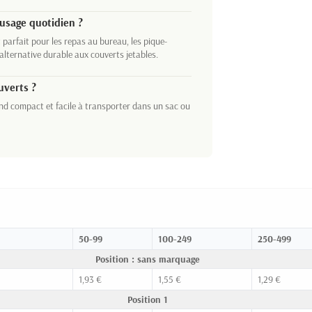
 usage quotidien ?
 parfait pour les repas au bureau, les pique-
alternative durable aux couverts jetables.
uverts ?
rend compact et facile à transporter dans un sac ou
50-99
100-249
250-499
Position : sans marquage
1,93 €
1,55 €
1,29 €
Position 1