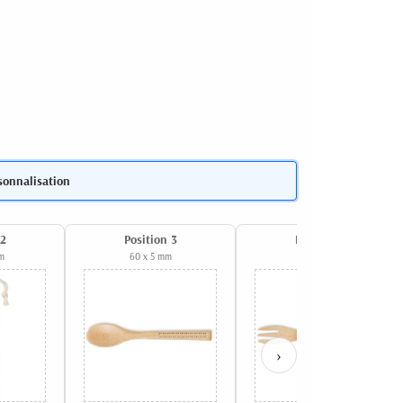
sonnalisation
 2
Position 3
Position 4
m
60 x 5 mm
60 x 5 mm
›