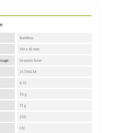
e
Bambou
110 x 10 mm
quage
Gravure laser
21.5X6CM
0.15
34 g
31 g
250
n
CN