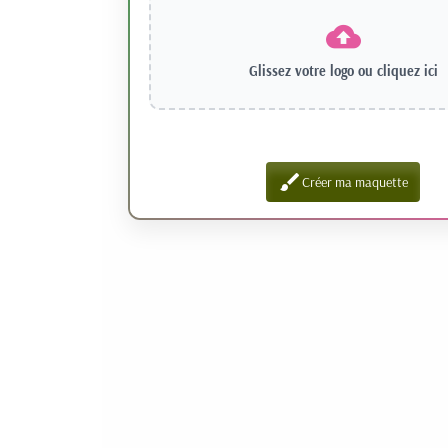
Glissez votre logo ou
cliquez ici
brush
Créer ma maquette