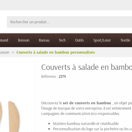
rmand
Boisson
Bureau
Tech
Outils
Sport/Loisir
Textile
maison
Couverts à salade en bambou personnalisés
Couverts à salade en bambo
Référence :
2374
Découvrez le
set de couverts en bambou
, un objet p
l'image de marque de votre entreprise, il est entièremen
campagnes de communication éco-responsables.
Matière bambou naturelle et réutilisable
Personnalisation du logo sur la pochette ou les 