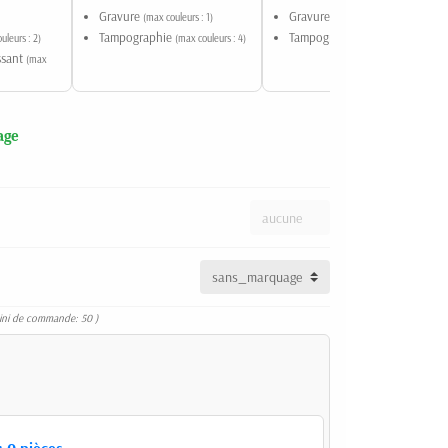
Gravure
Gravure
(max couleurs : 1)
(max couleurs : 1)
Tampographie
Tampographie
uleurs : 2)
(max couleurs : 4)
(max couleurs : 4)
issant
(max
age
ini de commande: 50 )
:
0
pièces