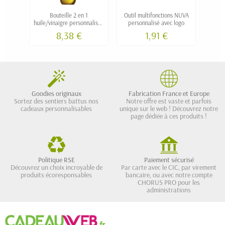
Bouteille 2 en 1
Outil multifonctions NUVA
Co
huile/vinaigre personnalisée
personnalisé avec logo
bam
COMO
8,38 €
1,91 €
Goodies originaux
Fabrication France et Europe
Sortez des sentiers battus nos
Notre offre est vaste et parfois
cadeaux personnalisables
unique sur le web ! Découvrez notre
page dédiée à ces produits !
Politique RSE
Paiement sécurisé
Découvrez un choix incroyable de
Par carte avec le CIC, par virement
produits écoresponsables
bancaire, ou avec notre compte
CHORUS PRO pour les
administrations