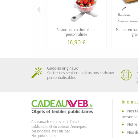
‹
Balance de cuisine pliable
Plateau en ba
personnalisée
gra
16,90 €
Goodies originaux
Sortez des sentiers battus nos cadeaux
personnalisables
Informat
Nos t
personnal
Cadeauweb est le site de l'objet
Notre
publicitaire et du cadeau d'entreprise
personnalisé avec un logo.
Nos dé
Nos points forts :