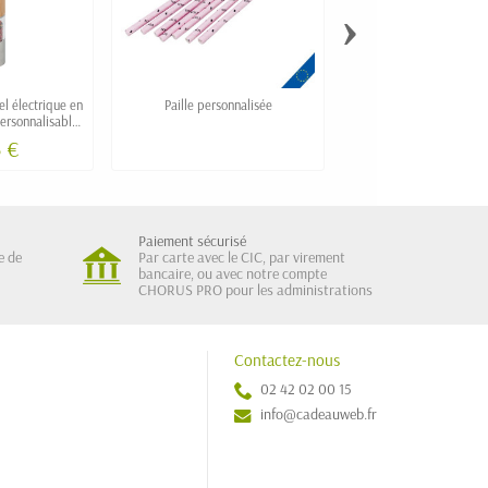
›
el électrique en
Paille personnalisée
Pince à barbecue pers
ersonnalisable
I"
5 €
8,25 €
Paiement sécurisé
e de
Par carte avec le CIC, par virement
bancaire, ou avec notre compte
CHORUS PRO pour les administrations
Contactez-nous
02 42 02 00 15
info@cadeauweb.fr