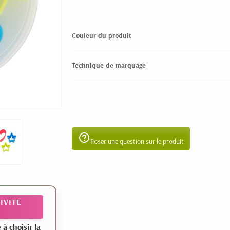
Couleur du produit
Technique de marquage
help_outline
Poser une question sur le produit
IVITE
 choisir la