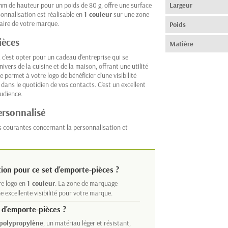
mm de hauteur pour un poids de 80 g, offre une surface
Largeur
sonnalisation est réalisable en
1 couleur
sur une zone
aire de votre marque.
Poids
ièces
Matière
 c'est opter pour un cadeau d'entreprise qui se
nivers de la cuisine et de la maison, offrant une utilité
e permet à votre logo de bénéficier d'une visibilité
dans le quotidien de vos contacts. C'est un excellent
udience.
ersonnalisé
s courantes concernant la personnalisation et
tion pour ce set d'emporte-pièces ?
re logo en
1 couleur
. La zone de marquage
e excellente visibilité pour votre marque.
t d'emporte-pièces ?
polypropylène
, un matériau léger et résistant,