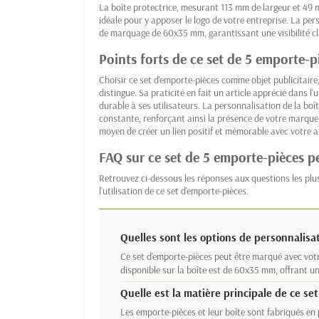
La boîte protectrice, mesurant 113 mm de largeur et 49 
idéale pour y apposer le logo de votre entreprise. La per
de marquage de 60x35 mm, garantissant une visibilité cl
Points forts de ce set de 5 emporte-p
Choisir ce set d'emporte-pièces comme objet publicitaire,
distingue. Sa praticité en fait un article apprécié dans l'u
durable à ses utilisateurs. La personnalisation de la boît
constante, renforçant ainsi la présence de votre marque 
moyen de créer un lien positif et mémorable avec votre a
FAQ sur ce set de 5 emporte-pièces p
Retrouvez ci-dessous les réponses aux questions les plu
l'utilisation de ce set d'emporte-pièces.
Quelles sont les options de personnalisa
Ce set d'emporte-pièces peut être marqué avec vot
disponible sur la boîte est de 60x35 mm, offrant un
Quelle est la matière principale de ce se
Les emporte-pièces et leur boîte sont fabriqués en