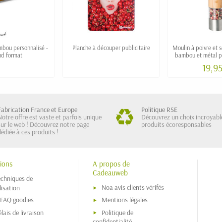
mbou personnalisé -
Planche à découper publicitaire
Moulin à poivre et s
nd format
bambou et métal p
"CAHL
19,9
Fabrication France et Europe
Politique RSE
Notre offre est vaste et parfois unique
Découvrez un choix incroyabl
sur le web ! Découvrez notre page
produits écoresponsables
dédiée à ces produits !
ions
A propos de
Cadeauweb
echniques de
Noa avis clients vérifés
isation
 FAQ goodies
Mentions légales
lais de livraison
Politique de
confidentialité