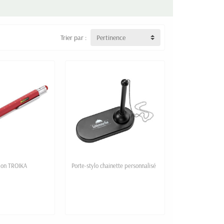
Trier par :
Pertinence
tion TROIKA
Porte-stylo chainette personnalisé