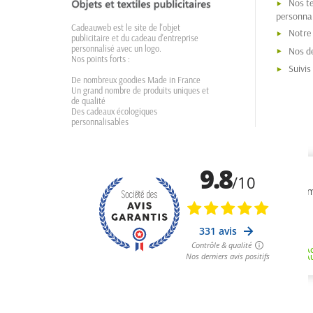
Nos t
personnal
Cadeauweb est le site de l'objet
Notre
publicitaire et du cadeau d'entreprise
personnalisé avec un logo.
Nos dé
Nos points forts :
Suivi
De nombreux goodies Made in France
Un grand nombre de produits uniques et
de qualité
Des cadeaux écologiques
personnalisables