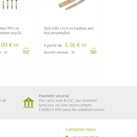
inner PIYU en
Stylo bille LAUA en bambou avec
inium recyclé
étui personnalisé
e
1.09 €
3.36 €
HT
HT
A partir de :
e : 50
Quantité minimale : 50
Paiement sécurisé
e de
Par carte avec le CIC, par virement
bancaire, ou avec notre compte
CHORUS PRO pour les administrations
Contactez-nous