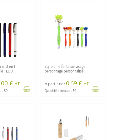
nel 2 en 1
Stylo bille fantaisie visage
ille TEGU
personnage personnalisé
1.00 €
0.59 €
HT
HT
A partir de :
e : 50
Quantité minimale : 50