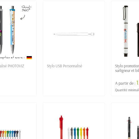
nalisé PHOTOVIZ
Stylo USB Personnalisé
Stylo promotion
surligneur et b
A partir de :
Quantité minimal