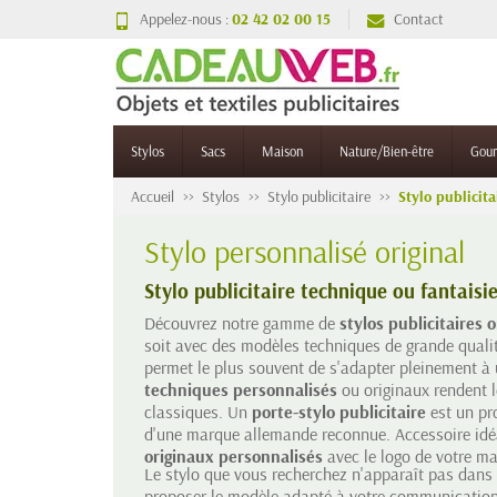
Appelez-nous :
02 42 02 00 15
Contact
Stylos
Sacs
Maison
Nature/Bien-être
Gou
Accueil
Stylos
Stylo publicitaire
Stylo publicita
Stylo personnalisé original
Stylo publicitaire technique ou fantais
Découvrez notre gamme de
stylos publicitaires 
soit avec des modèles techniques de grande quali
permet le plus souvent de s'adapter pleinement à 
techniques personnalisés
ou originaux rendent l
classiques. Un
porte-stylo publicitaire
est un pr
d'une marque allemande reconnue. Accessoire idéa
originaux personnalisés
avec le logo de votre ma
Le stylo que vous recherchez n'apparaît pas dans 
proposer le modèle adapté à votre communicatio