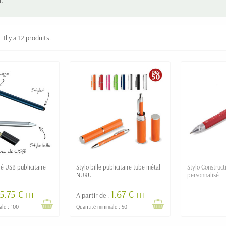
Il y a 12 produits.
clé USB publicitaire
Stylo bille publicitaire tube métal
Stylo Construc
NURU
personnalisé
5.75 €
1.67 €
HT
HT
A partir de :
ale : 100
Quantité minimale : 50