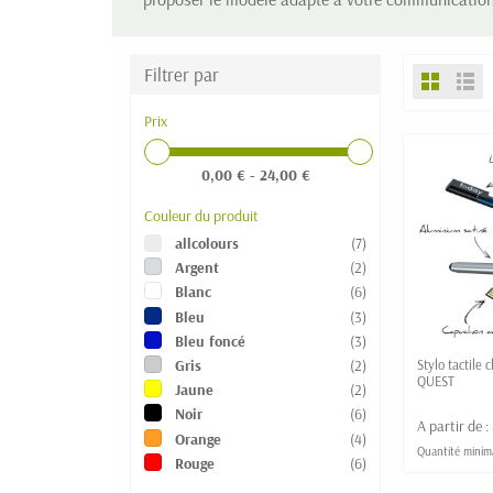
Filtrer par
Prix
0,00 € - 24,00 €
Couleur du produit
allcolours
(7)
Argent
(2)
Blanc
(6)
Bleu
(3)
Bleu foncé
(3)
Gris
(2)
Stylo tactile 
QUEST
Jaune
(2)
Noir
(6)
A partir de :
Orange
(4)
Quantité minim
Rouge
(6)