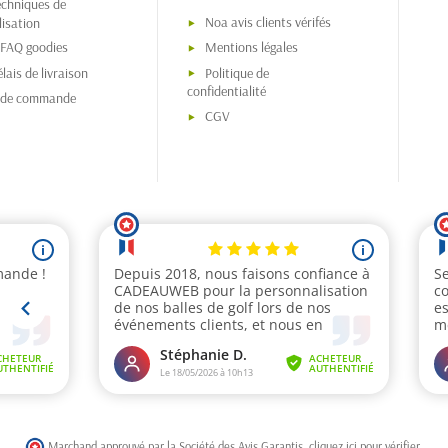
echniques de
Noa avis clients vérifés
isation
 FAQ goodies
Mentions légales
lais de livraison
Politique de
confidentialité
s de commande
CGV
Marchand approuvé par la Société des Avis Garantis,
cliquez ici pour vérifier
.