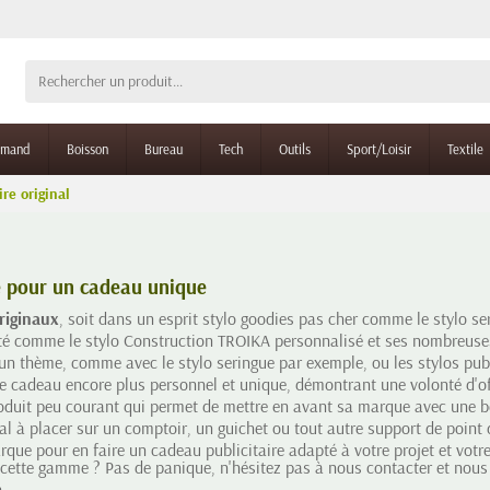
rmand
Boisson
Bureau
Tech
Outils
Sport/Loisir
Textile
ire original
ie pour un cadeau unique
originaux
, soit dans un esprit stylo goodies pas cher comme le stylo se
té comme le stylo Construction TROIKA personnalisé et ses nombreuses 
un thème, comme avec le stylo seringue par exemple, ou les stylos publi
e cadeau encore plus personnel et unique, démontrant une volonté d'off
oduit peu courant qui permet de mettre en avant sa marque avec une be
l à placer sur un comptoir, un guichet ou tout autre support de point
rque pour en faire un cadeau publicitaire adapté à votre projet et vo
cette gamme ? Pas de panique, n'hésitez pas à nous contacter et nous 
n.