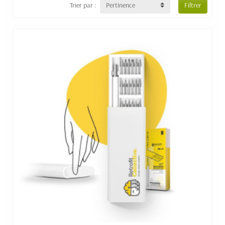
Trier par :
Pertinence
Filtrer
d’inquiétude, contactez-nous ! Ainsi vous pourrez nous
décrire votre projet. Nous pourrons alors vous proposer le
produit qui répondra à vos attentes et qui s’adaptera le mieux
à votre communication.