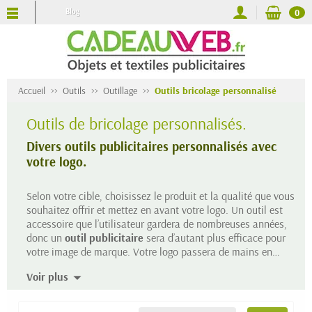
Blog
0
Accueil
Outils
Outillage
Outils bricolage personnalisé
Outils de bricolage personnalisés.
Divers outils publicitaires personnalisés avec
votre logo.
Selon votre cible, choisissez le produit et la qualité que vous
souhaitez offrir et mettez en avant votre logo. Un outil est
accessoire que l’utilisateur gardera de nombreuses années,
donc un
outil publicitaire
sera d’autant plus efficace pour
votre image de marque. Votre logo passera de mains en
mains et sous les yeux de ces utilisateurs pendant
Voir plus
longtemps. De quoi rappeler à votre public votre existence et
vous expertise.
Le produit que vous recherchez n’est pas en ligne ? Pas