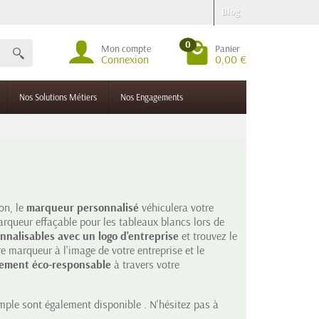
Blog
0
Mon compte
Panier
Connexion
0,00 €
Nos Solutions Métiers
Nos Engagements
on, le
marqueur personnalisé
véhiculera votre
queur effaçable pour les tableaux blancs lors de
nalisables avec un logo d'entreprise
et trouvez le
e marqueur à l'image de votre entreprise et le
ement éco-responsable
à travers votre
ple sont également disponible . N'hésitez pas à