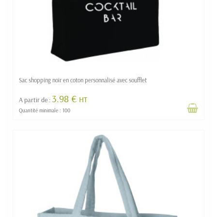
Sac shopping noir en coton personnalisé avec soufflet
3.98 €
HT
A partir de :
Quantité minimale : 100