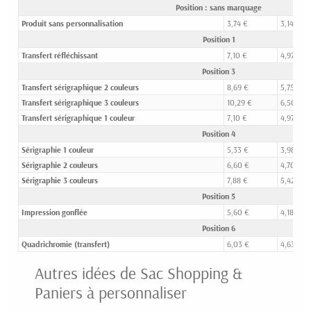
Position : sans marquage
Produit sans personnalisation
3,74 €
3,14 €
Position 1
Transfert réfléchissant
7,10 €
4,97 €
Position 3
Transfert sérigraphique 2 couleurs
8,69 €
5,75 €
Transfert sérigraphique 3 couleurs
10,29 €
6,50 €
Transfert sérigraphique 1 couleur
7,10 €
4,97 €
Position 4
Sérigraphie 1 couleur
5,33 €
3,98 €
Sérigraphie 2 couleurs
6,60 €
4,70 €
Sérigraphie 3 couleurs
7,88 €
5,42 €
Position 5
Impression gonflée
5,60 €
4,18 €
Position 6
Quadrichromie (transfert)
6,03 €
4,63 €
Autres idées de Sac Shopping &
Paniers à personnaliser