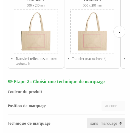
300 x 210 mm
300 x 210 mm
›
Transfert réfléchissant
Transfer
Sé
(max
(max couleurs : 4)
couleurs : 1)
Etape 2 : Choisir une technique de marquage
Couleur du produit
Position de marquage
Technique de marquage