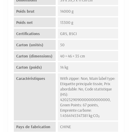
Dimensions
39 x 39,5 x 11 cm cm
Poids brut
14000 g
Poids net
13300 g
Certifications
GRS, BSCI
Carton (unités)
50
Carton (dimensions)
40 × 46 × 35 cm
Carton (poids)
14 kg
Caractéristiques
With zipper: Non, Main label type:
Etiquette principale tissée, Prix
abordable: No, Code statistique
(HS):
4202329090000000000000,
Green Points: 67 points,
Empreinte carbone:
1.4564145347381 kg CO₂
Pays de fabrication
CHINE