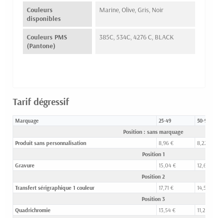
Couleurs
Marine, Olive, Gris, Noir
disponibles
Couleurs PMS
385C, 534C, 4276 C, BLACK
(Pantone)
Tarif dégressif
Marquage
25-49
50-99
Position : sans marquage
Produit sans personnalisation
8,96 €
8,22 €
Position 1
Gravure
15,04 €
12,68 €
Position 2
Transfert sérigraphique 1 couleur
17,71 €
14,51 €
Position 3
Quadrichromie
13,54 €
11,23 €