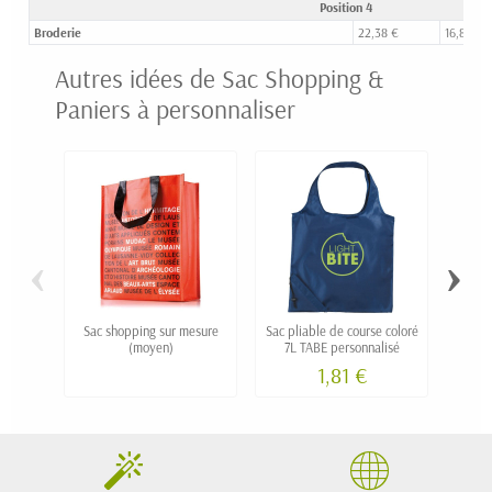
Position 4
Broderie
22,38 €
16,89 €
Autres idées de Sac Shopping &
Paniers à personnaliser
‹
›
Sac shopping sur mesure
Sac pliable de course coloré
Sac 
(moyen)
7L TABE personnalisé
1,81 €