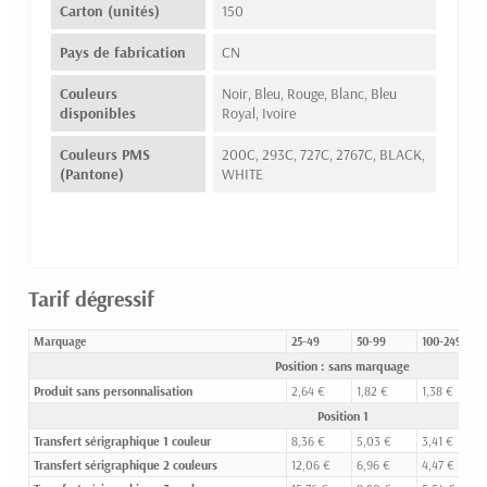
Carton (unités)
150
Pays de fabrication
CN
Couleurs
Noir, Bleu, Rouge, Blanc, Bleu
disponibles
Royal, Ivoire
Couleurs PMS
200C, 293C, 727C, 2767C, BLACK,
(Pantone)
WHITE
Tarif dégressif
Marquage
25-49
50-99
100-249
Position : sans marquage
Produit sans personnalisation
2,64 €
1,82 €
1,38 €
Position 1
Transfert sérigraphique 1 couleur
8,36 €
5,03 €
3,41 €
Transfert sérigraphique 2 couleurs
12,06 €
6,96 €
4,47 €