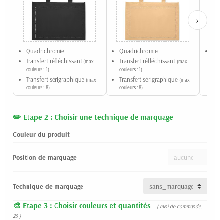
›
Quadrichromie
Quadrichromie
Sé
Transfert réfléchissant
Transfert réfléchissant
(max
(max
couleurs : 1)
couleurs : 1)
Transfert sérigraphique
Transfert sérigraphique
(max
(max
couleurs : 8)
couleurs : 8)
Etape 2 : Choisir une technique de marquage
Couleur du produit
Position de marquage
Technique de marquage
Etape 3 : Choisir couleurs et quantités
( mini de commande:
25 )