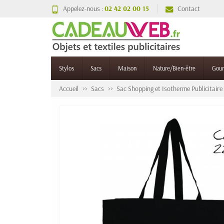
Appelez-nous :
02 42 02 00 15
Contact
Stylos
Sacs
Maison
Nature/Bien-être
Gou
Accueil
Sacs
Sac Shopping et Isotherme Publicitaire