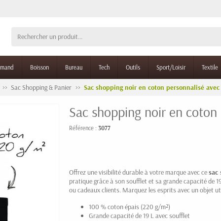
rmand
Boisson
Bureau
Tech
Outils
Sport/Loisir
Textile
Sac Shopping & Panier
Sac shopping noir en coton personnalisé avec 
Sac shopping noir en coton 
Référence :
3077
Offrez une visibilité durable à votre marque avec ce
sac
pratique grâce à son soufflet et sa grande capacité de 19
ou cadeaux clients. Marquez les esprits avec un objet util
100 % coton épais (220 g/m²)
Grande capacité de 19 L avec soufflet