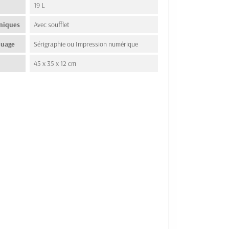
19 L
hniques
Avec soufflet
quage
Sérigraphie ou Impression numérique
45 x 35 x 12 cm