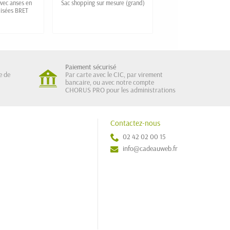
avec anses en
Sac shopping sur mesure (grand)
Sac shopping sur mesur
lisées BRET
Paiement sécurisé
e de
Par carte avec le CIC, par virement
bancaire, ou avec notre compte
CHORUS PRO pour les administrations
Contactez-nous
02 42 02 00 15
info@cadeauweb.fr