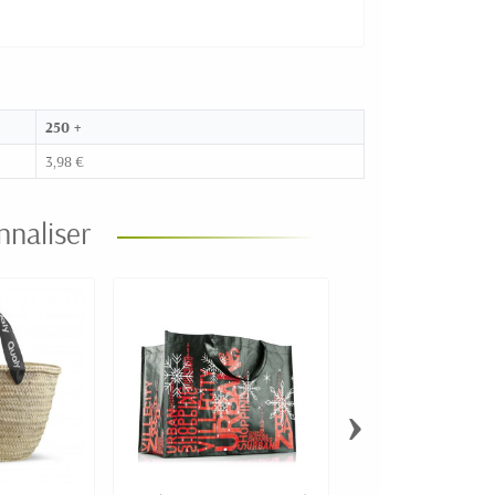
250 +
3,98 €
nnaliser
›