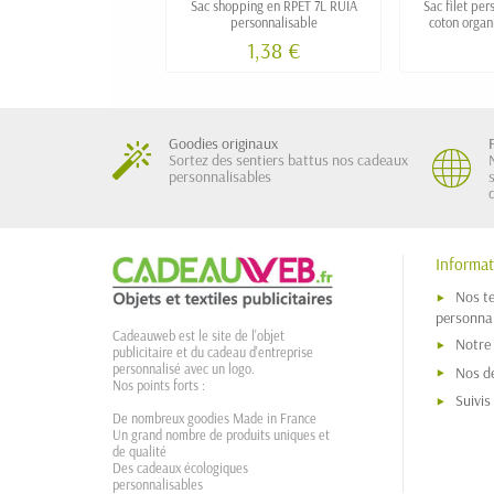
Sac shopping en RPET 7L RUIA
Sac filet pe
personnalisable
coton organ
p
1,38 €
Goodies originaux
Sortez des sentiers battus nos cadeaux
personnalisables
Informat
Nos t
personnal
Cadeauweb est le site de l'objet
Notre
publicitaire et du cadeau d'entreprise
personnalisé avec un logo.
Nos dé
Nos points forts :
Suivi
De nombreux goodies Made in France
Un grand nombre de produits uniques et
de qualité
Des cadeaux écologiques
personnalisables