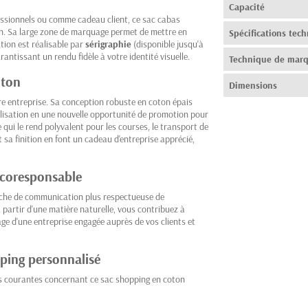
Capacité
ssionnels ou comme cadeau client, ce sac cabas
. Sa large zone de marquage permet de mettre en
Spécifications tec
tion est réalisable par
sérigraphie
(disponible jusqu'à
arantissant un rendu fidèle à votre identité visuelle.
Technique de mar
oton
Dimensions
otre entreprise. Sa conception robuste en coton épais
lisation en une nouvelle opportunité de promotion pour
qui le rend polyvalent pour les courses, le transport de
 sa finition en font un cadeau d'entreprise apprécié,
écoresponsable
rche de communication plus respectueuse de
à partir d'une matière naturelle, vous contribuez à
age d'une entreprise engagée auprès de vos clients et
pping personnalisé
us courantes concernant ce sac shopping en coton