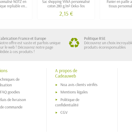
rsonnalisé NOTZ en
Sac shopping YANA personnalisé
Panier en paille 
ique repliable en
coton 280 g/m² Oeko-Tex
tissus personna
ochette
2,15 €
Fabrication France et Europe
Politique RSE
Notre offre est vaste et parfois unique
Découvrez un choix incroyabl
sur le web ! Découvrez notre page
produits écoresponsables
dédiée à ces produits !
ions
A propos de
Cadeauweb
echniques de
Noa avis clients vérifés
isation
 FAQ goodies
Mentions légales
lais de livraison
Politique de
confidentialité
s de commande
CGV