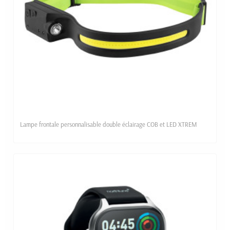
Lampe frontale personnalisable double éclairage COB et LED XTREM