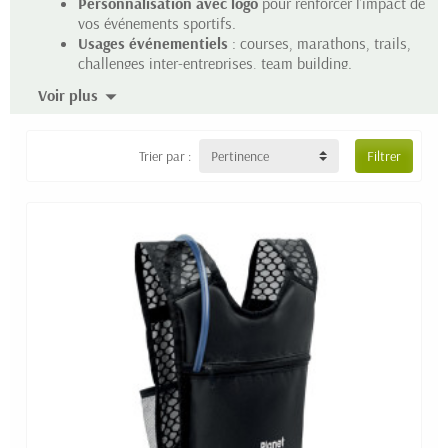
Personnalisation avec logo
pour renforcer l’impact de
vos événements sportifs.
Usages événementiels
: courses, marathons, trails,
challenges inter-entreprises, team building.
Produits pratiques et durables
, utilisés pendant et
Voir plus
après l’événement.
Trier par :
Pertinence
Filtrer