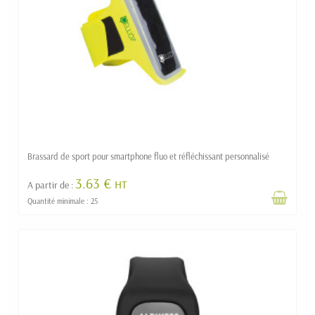
Brassard de sport pour smartphone fluo et réfléchissant personnalisé
3.63 €
HT
A partir de :
Quantité minimale : 25