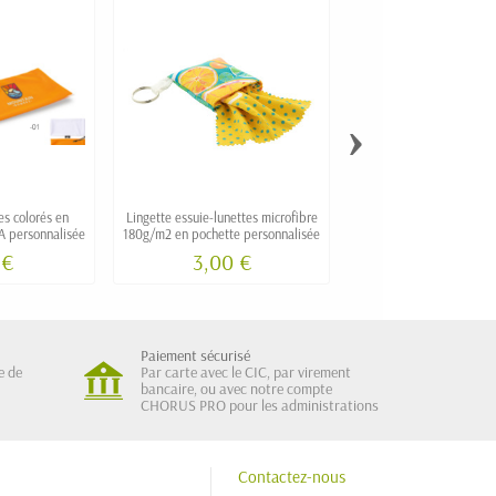
›
es colorés en
Lingette essuie-lunettes microfibre
Lunettes de soleil col
A personnalisée
180g/m2 en pochette personnalisée
personnalisée
 €
3,00 €
0,60 €
Paiement sécurisé
e de
Par carte avec le CIC, par virement
bancaire, ou avec notre compte
CHORUS PRO pour les administrations
Contactez-nous