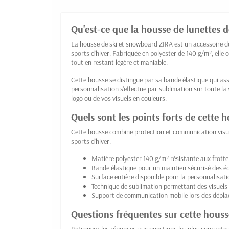
Qu'est-ce que la housse de lunettes 
La housse de ski et snowboard ZIRA est un accessoire d
sports d'hiver. Fabriquée en polyester de 140 g/m², elle
tout en restant légère et maniable.
Cette housse se distingue par sa bande élastique qui as
personnalisation s'effectue par sublimation sur toute la
logo ou de vos visuels en couleurs.
Quels sont les points forts de cette 
Cette housse combine protection et communication visue
sports d'hiver.
Matière polyester 140 g/m² résistante aux frott
Bande élastique pour un maintien sécurisé des 
Surface entière disponible pour la personnalisat
Technique de sublimation permettant des visuels 
Support de communication mobile lors des déplac
Questions fréquentes sur cette houss
Retrouvez les réponses aux questions les plus courante