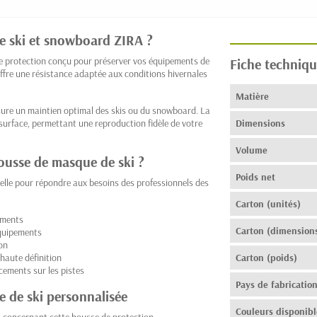
de ski et snowboard ZIRA ?
e protection conçu pour préserver vos équipements de
Fiche techniqu
 offre une résistance adaptée aux conditions hivernales
Matière
sure un maintien optimal des skis ou du snowboard. La
 surface, permettant une reproduction fidèle de votre
Dimensions
Volume
housse de masque de ski ?
Poids net
lle pour répondre aux besoins des professionnels des
Carton (unités)
ements
Carton (dimension
équipements
ion
haute définition
Carton (poids)
ements sur les pistes
Pays de fabricatio
e de ski personnalisée
Couleurs disponibl
s concernant cette housse de protection