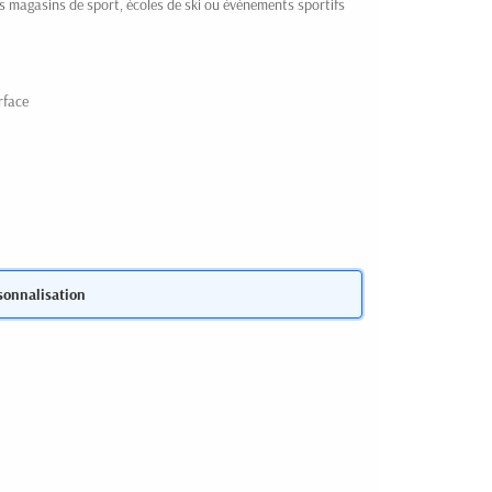
es magasins de sport, écoles de ski ou événements sportifs
rface
sonnalisation