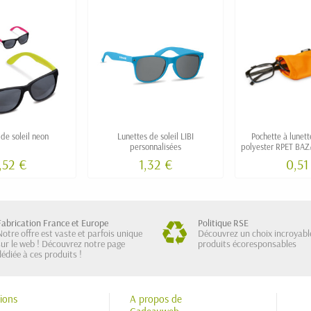
de soleil neon
Lunettes de soleil LIBI
Pochette à lunett
personnalisées
polyester RPET BAZ
,52 €
1,32 €
0,51
Fabrication France et Europe
Politique RSE
Notre offre est vaste et parfois unique
Découvrez un choix incroyabl
sur le web ! Découvrez notre page
produits écoresponsables
dédiée à ces produits !
ions
A propos de