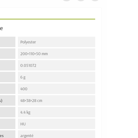
e
Polyester
200×110×50 mm
0.051072
6 g
400
s)
48×38×28 cm
4.4 kg
n
HU
es
argenté