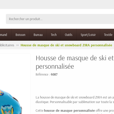
rmand
Boisson
Bureau
Tech
Outils
Sport/Loisir
Textile
blicitaires
Housse de masque de ski et snowboard ZIRA personnalisée
Housse de masque de ski e
personnalisée
Référence :
4087
La housse de masque de ski et snowboard ZIRA est un a
élastique. Personnalisable par sublimation sur toute la s
Cette
housse de masque personnalisée
offre une pro