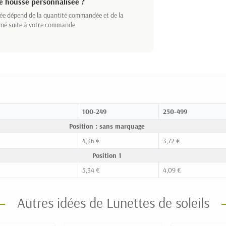
te housse personnalisée ?
sée dépend de la quantité commandée et de la
rmé suite à votre commande.
100-249
250-499
Position : sans marquage
4,36 €
3,72 €
Position 1
5,34 €
4,09 €
Autres idées de Lunettes de soleils