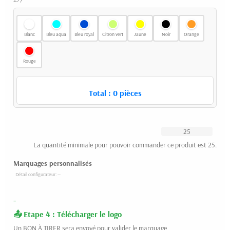
Blanc
Bleu aqua
Bleu royal
Citron vert
Jaune
Noir
Orange
Rouge
Total :
0
pièces
La quantité minimale pour pouvoir commander ce produit est 25.
Marquages personnalisés
-
Etape 4 : Télécharger le logo
Un BON À TIRER sera envoyé pour valider le marquage