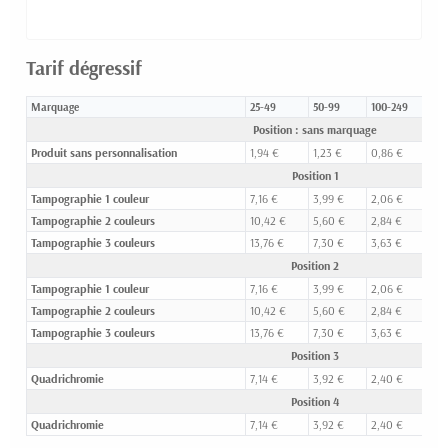
Tarif dégressif
Marquage
25-49
50-99
100-249
25
Position : sans marquage
Produit sans personnalisation
1,94 €
1,23 €
0,86 €
0,
Position 1
Tampographie 1 couleur
7,16 €
3,99 €
2,06 €
1,
Tampographie 2 couleurs
10,42 €
5,60 €
2,84 €
1,
Tampographie 3 couleurs
13,76 €
7,30 €
3,63 €
2,
Position 2
Tampographie 1 couleur
7,16 €
3,99 €
2,06 €
1,
Tampographie 2 couleurs
10,42 €
5,60 €
2,84 €
1,
Tampographie 3 couleurs
13,76 €
7,30 €
3,63 €
2,
Position 3
Quadrichromie
7,14 €
3,92 €
2,40 €
1,
Position 4
Quadrichromie
7,14 €
3,92 €
2,40 €
1,