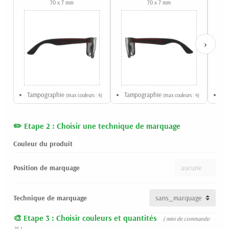
70 x 7 mm
70 x 7 mm
›
Tampographie
Tampographie
Qu
(max couleurs : 4)
(max couleurs : 4)
Etape 2 : Choisir une technique de marquage
Couleur du produit
Position de marquage
Technique de marquage
Etape 3 : Choisir couleurs et quantités
( mini de commande:
25 )