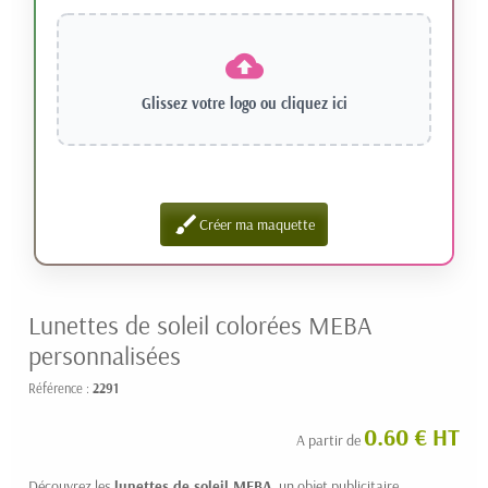
Glissez votre logo ou
cliquez ici
brush
Créer ma maquette
Lunettes de soleil colorées MEBA
personnalisées
Référence :
2291
0.60 € HT
A partir de
Découvrez les
lunettes de soleil MEBA
, un objet publicitaire