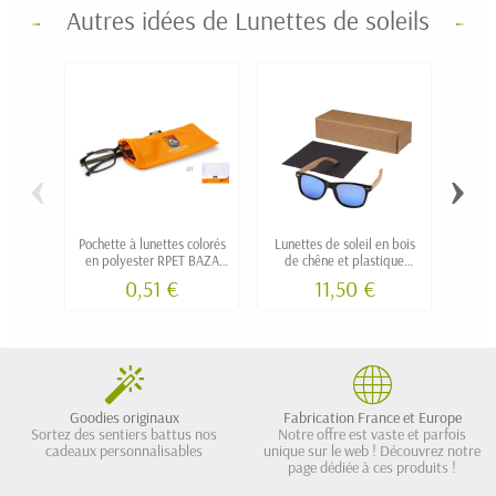
Autres idées de Lunettes de soleils
‹
›
Pochette à lunettes colorés
Lunettes de soleil en bois
L
en polyester RPET BAZA
de chêne et plastique
15
personnalisée
recyclé PERI
0,51 €
11,50 €
personnalisables
Goodies originaux
Fabrication France et Europe
Sortez des sentiers battus nos
Notre offre est vaste et parfois
cadeaux personnalisables
unique sur le web ! Découvrez notre
page dédiée à ces produits !