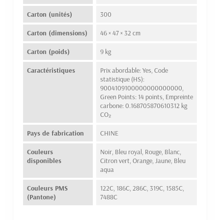
Carton (unités)
300
Carton (dimensions)
46 × 47 × 32 cm
Carton (poids)
9 kg
Caractéristiques
Prix abordable: Yes, Code
statistique (HS):
9004109100000000000000,
Green Points: 14 points, Empreinte
carbone: 0.168705870610312 kg
CO₂
Pays de fabrication
CHINE
Couleurs
Noir, Bleu royal, Rouge, Blanc,
disponibles
Citron vert, Orange, Jaune, Bleu
aqua
Couleurs PMS
122C, 186C, 286C, 319C, 1585C,
(Pantone)
7488C