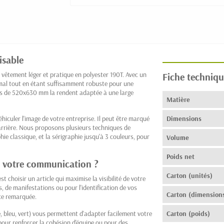
isable
 vêtement léger et pratique en polyester 190T. Avec un
Fiche techniqu
imal tout en étant suffisamment robuste pour une
ons de 520x630 mm la rendent adaptée à une large
Matière
hiculer l'image de votre entreprise. Il peut être marqué
Dimensions
 arrière. Nous proposons plusieurs techniques de
phie classique, et la sérigraphie jusqu'à 3 couleurs, pour
Volume
Poids net
r votre communication ?
Carton (unités)
t choisir un article qui maximise la visibilité de votre
, de manifestations ou pour l'identification de vos
Carton (dimension
nce remarquée.
ge, bleu, vert) vous permettent d'adapter facilement votre
Carton (poids)
 pour renforcer la cohésion d'équipe ou pour des