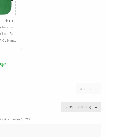
ansfert)
uleurs : 3)
uleurs : 3)
phique
(max
age
ini de commande: 25 )