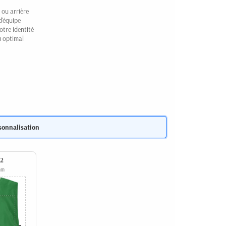
 ou arrière
d'équipe
otre identité
u optimal
sonnalisation
 2
mm