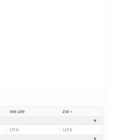
100-249
250 +
▼
1,71 €
1,47 €
▼