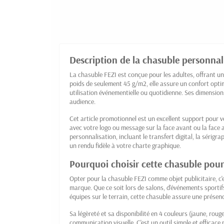
Description de la chasuble personnal
La chasuble FEZI est conçue pour les adultes, offrant un
poids de seulement 45 g/m2, elle assure un confort opt
utilisation événementielle ou quotidienne. Ses dimensi
audience.
Cet article promotionnel est un excellent support pour vé
avec votre logo ou message sur la face avant ou la face
personnalisation, incluant le transfert digital, la sérigra
un rendu fidèle à votre charte graphique.
Pourquoi choisir cette chasuble pou
Opter pour la chasuble FEZI comme objet publicitaire, c'es
marque. Que ce soit lors de salons, d'événements sportifs
équipes sur le terrain, cette chasuble assure une prése
Sa légèreté et sa disponibilité en 4 couleurs (jaune, rou
communication visuelle. C'est un outil simple et efficace