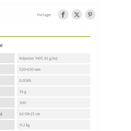
Partager
e
Polyester 190T, 45 g/m2
520×630 mm
0.0589
34 g
300
s)
62×38×25 cm
11.2 kg