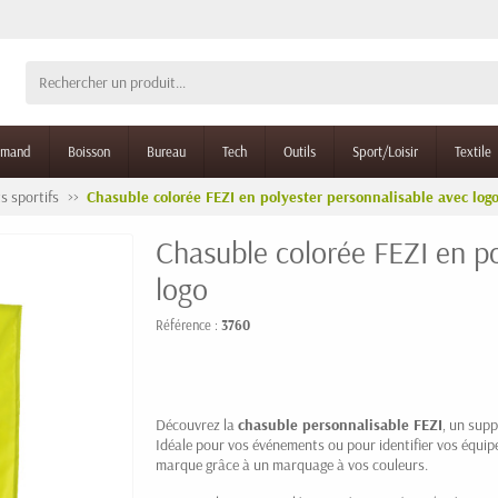
rmand
Boisson
Bureau
Tech
Outils
Sport/Loisir
Textile
s sportifs
Chasuble colorée FEZI en polyester personnalisable avec log
Chasuble colorée FEZI en po
logo
Référence :
3760
Découvrez la
chasuble personnalisable FEZI
, un supp
Idéale pour vos événements ou pour identifier vos équipes
marque grâce à un marquage à vos couleurs.