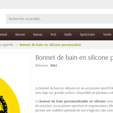
rmand
Boisson
Bureau
Tech
Outils
Sport/Loisir
Textile
s sportifs
Bonnet de bain en silicone personnalisé
Bonnet de bain en silicone 
Référence :
4062
Le bonnet de bain en silicone est un accessoire sportif 
avec logo sur grande surface. Disponible en plusieurs co
Ce
bonnet de bain personnalisable en silicone
const
de natation, associations sportives et organisateurs d
permet une visibilité optimale de votre logo lors des co