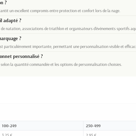
on ?
rantit un excellent compromis entre protection et confort lors de la nage.
il adapté ?
de natation, associations de triathlon et organisateurs d'événements sportifs aq
 marquage ?
t particulièrement importante, permettant une personnalisation visible et efficace
bonnet personnalisé ?
s selon la quantité commandée et les options de personnalisation choisies.
100-249
250-499
3,25 €
2,95 €