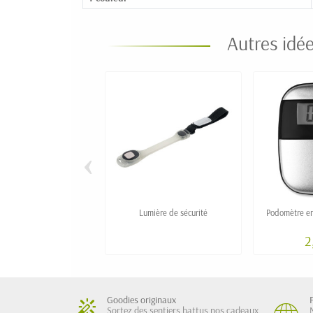
Autres idé
‹
Lumière de sécurité
Podomètre en
2
Goodies originaux
Sortez des sentiers battus nos cadeaux