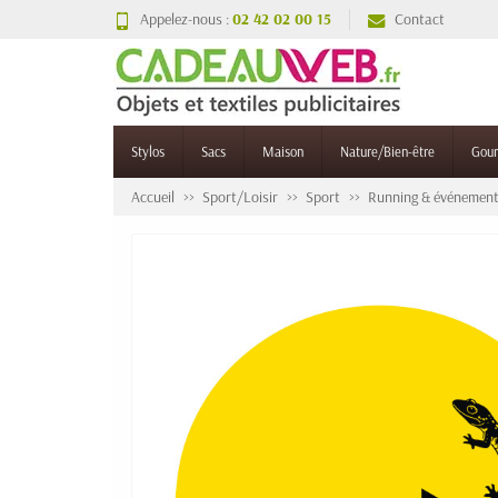
Appelez-nous :
02 42 02 00 15
Contact
Stylos
Sacs
Maison
Nature/Bien-être
Gou
Accueil
Sport/Loisir
Sport
Running & événement