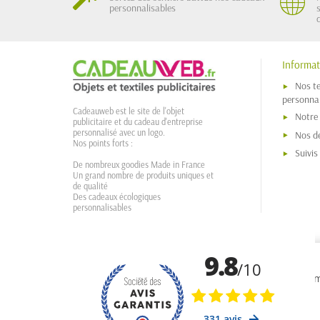
personnalisables
Informat
Nos t
personnal
Cadeauweb est le site de l'objet
Notre
publicitaire et du cadeau d'entreprise
personnalisé avec un logo.
Nos dé
Nos points forts :
Suivi
De nombreux goodies Made in France
Un grand nombre de produits uniques et
de qualité
Des cadeaux écologiques
personnalisables