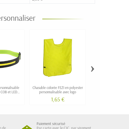
rsonnaliser
›
rsonnalisable
Chasuble colorée FEZI en polyester
Brassard de sport pour 
e COB et LED
personnalisable avec logo
fluo et réfléchissant pe
M
1,65 €
3,63 €
Paiement sécurisé
e de
Par carte avec le CIC, par virement