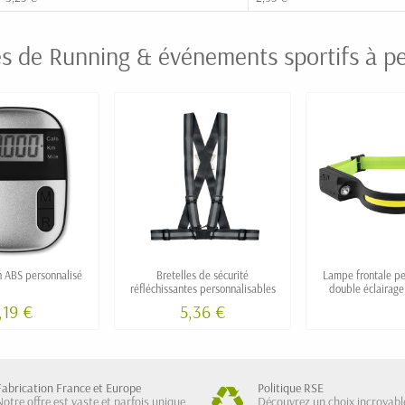
es de Running & événements sportifs à pe
 ABS personnalisé
Bretelles de sécurité
Lampe frontale pe
réfléchissantes personnalisables
double éclairag
XTRE
,19 €
5,36 €
Fabrication France et Europe
Politique RSE
Notre offre est vaste et parfois unique
Découvrez un choix incroyabl