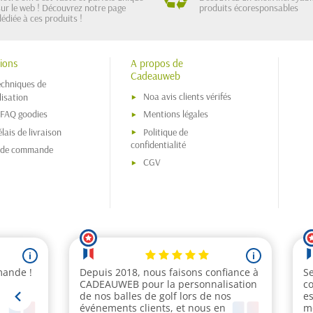
sur le web ! Découvrez notre page
produits écoresponsables
dédiée à ces produits !
ions
A propos de
Cadeauweb
echniques de
Noa avis clients vérifés
isation
 FAQ goodies
Mentions légales
lais de livraison
Politique de
confidentialité
s de commande
CGV