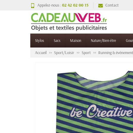
Appelez-nous :
02 42 02 00 15
Contact
Stylos
Sacs
Maison
Nature/Bien-être
Gou
Accueil
Sport/Loisir
Sport
Running & événement