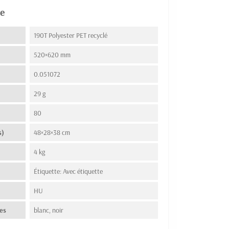
e
190T Polyester PET recyclé
520×620 mm
0.051072
29 g
80
s)
48×28×38 cm
4 kg
Étiquette: Avec étiquette
n
HU
es
blanc, noir