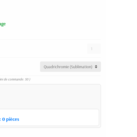
age
ini de commande: 50 )
:
0
pièces