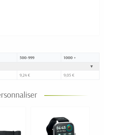
500-999
1000 +
▼
9,24 €
9,05 €
rsonnaliser