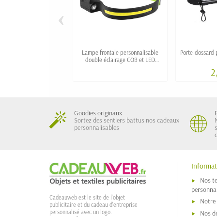
‹
Lampe frontale personnalisable
Porte-dossard 
double éclairage COB et LED
XTREM
2
Goodies originaux
Sortez des sentiers battus nos cadeaux
personnalisables
Informat
Nos t
personnal
Cadeauweb est le site de l'objet
Notre
publicitaire et du cadeau d'entreprise
personnalisé avec un logo.
Nos dé