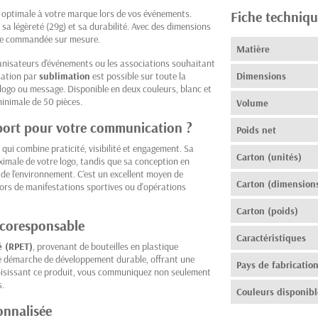
té optimale à votre marque lors de vos événements.
Fiche techniqu
ar sa légèreté (29g) et sa durabilité. Avec des dimensions
tre commandée sur mesure.
Matière
ganisateurs d'événements ou les associations souhaitant
sation par
sublimation
est possible sur toute la
Dimensions
 logo ou message. Disponible en deux couleurs, blanc et
inimale de 50 pièces.
Volume
sport pour votre communication ?
Poids net
e qui combine praticité, visibilité et engagement. Sa
Carton (unités)
imale de votre logo, tandis que sa conception en
e l'environnement. C'est un excellent moyen de
Carton (dimension
 lors de manifestations sportives ou d'opérations
Carton (poids)
écoresponsable
Caractéristiques
é (RPET)
, provenant de bouteilles en plastique
une démarche de développement durable, offrant une
Pays de fabricatio
hoisissant ce produit, vous communiquez non seulement
s.
Couleurs disponibl
onnalisée