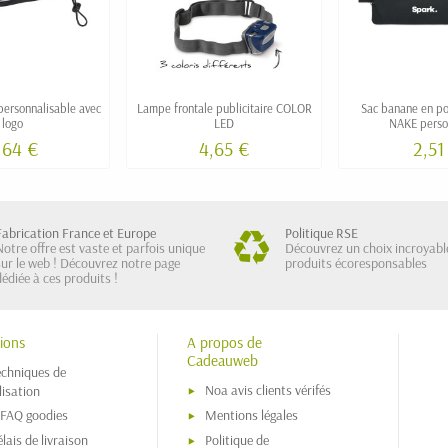
personnalisable avec
Lampe frontale publicitaire COLOR
Sac banane en po
logo
LED
NAKE perso
,64 €
4,65 €
2,51
Fabrication France et Europe
Politique RSE
Notre offre est vaste et parfois unique
Découvrez un choix incroyabl
sur le web ! Découvrez notre page
produits écoresponsables
dédiée à ces produits !
ions
A propos de
Cadeauweb
echniques de
Noa avis clients vérifés
isation
 FAQ goodies
Mentions légales
lais de livraison
Politique de