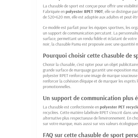
La chasuble de sport est conçue pour offrir une visibili
Fabriquée en
polyester RPET 190T
, elle se distingue p
de 520×620 mm, elle est adaptée aux adultes et peut ê
Ce modèle est parfait pour les équipes sportives, les or
un support de communication percutant. La personnali
surface, permettant un rendu fidèle et éclatant de votre
noir, la chasuble Pamu est proposée avec une quantité m
Pourquoi choisir cette chasuble de 
Choisir la chasuble, c'est opter pour un objet publicitair
grande surface de marquage garantit une exposition max
polyester RPET renforce une image de marque soucieuse d
renforcer la cohésion d'équipe et de marquer les esprits
promotionnelles.
Un support de communication plus 
La chasuble est confectionnée en
polyester PET recycl
recyclées. Cette matière labélisée RPET s'inscrit dans 
alternative plus respectueuse de l'environnement. En c
sur votre marque, mais aussi sur vos valeurs écologique
FAQ sur cette chasuble de sport pers