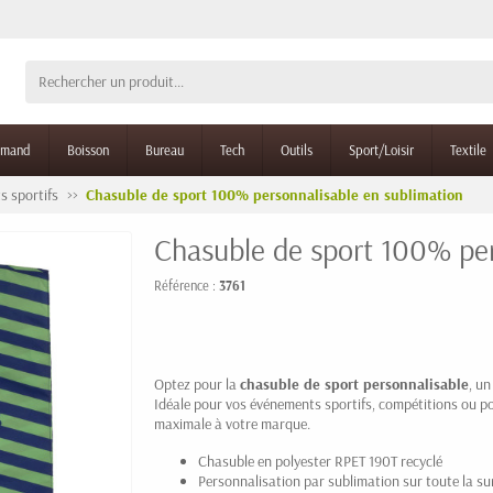
rmand
Boisson
Bureau
Tech
Outils
Sport/Loisir
Textile
s sportifs
Chasuble de sport 100% personnalisable en sublimation
Chasuble de sport 100% per
Référence :
3761
Optez pour la
chasuble de sport personnalisable
, u
Idéale pour vos événements sportifs, compétitions ou pou
maximale à votre marque.
Chasuble en polyester RPET 190T recyclé
Personnalisation par sublimation sur toute la su