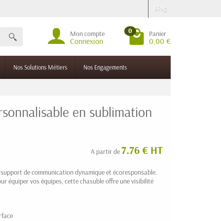
Blog
0
Mon compte
Panier
Connexion
0,00 €
Nos Solutions Métiers
Nos Engagements
sonnalisable en sublimation
7.76 € HT
A partir de
n support de communication dynamique et écoresponsable.
r équiper vos équipes, cette chasuble offre une visibilité
rface