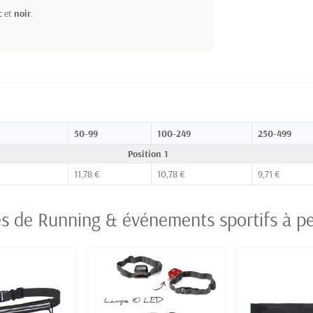
c
et
noir
.
50-99
100-249
250-499
Position 1
11,78 €
10,78 €
9,71 €
es de Running & événements sportifs à pe