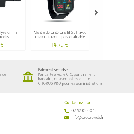
›
lyester RPET
Montre de santé sans fil GUTI avec
Chasuble colorée FEZI e
nnalisé
Écran LCD tactile personnalisable
personnalisable ave
 €
14,79 €
1,65 €
Paiement sécurisé
e de
Par carte avec le CIC, par virement
bancaire, ou avec notre compte
CHORUS PRO pour les administrations
Contactez-nous
02 42 02 00 15
info@cadeauweb.fr