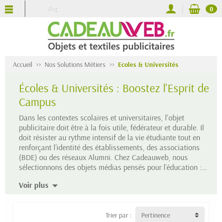
Blog
0
Accueil
Nos Solutions Métiers
Ecoles & Universités
Écoles & Universités : Boostez l'Esprit de
Campus
Dans les contextes scolaires et universitaires, l'objet
publicitaire doit être à la fois utile, fédérateur et durable. Il
doit résister au rythme intensif de la vie étudiante tout en
renforçant l’identité des établissements, des associations
(BDE) ou des réseaux Alumni. Chez Cadeauweb, nous
sélectionnons des objets médias pensés pour l’éducation :
des Welcome Packs de rentrée aux cadeaux de prestige pour
Voir plus
les diplômés. Nous privilégions des articles pratiques et éco-
conçus, faciles à distribuer lors de vos salons et JPO, pour
valoriser votre image de marque auprès des futurs talents et
Trier par :
Pertinence
de vos partenaires.