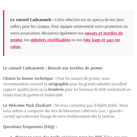
Le conseil Cadeauweb :
Cette sélection est un aperçu de nos best-
sellers pour les campus. Pour équiper entièrement votre promotion ou
votre association, découvrez également nos
sweats et textiles de
promo
, nos
gobelets réutilisables
ou nos
tote bags et sacs en
coton
.
Le conseil Cadeauweb : Réussir vos textiles de promo
Choisir la bonne technique :
Pour les sweats de promo, nous
recommandons souvent la
sérigraphie
pour les grands volumes (excellent
rapport qualité/prix) ou la
broderie
pour les bureaux de BDE souhaitant un
rendu haut de gamme et inaltérable.
Le Welcome Pack Étudiant :
Ne vous contentez pas d'objets isolés. Nous
vous aidons à composer des kits de bienvenue cohérents (sac + gourde +
carnet) qui valorisent l'image de votre établissement dès la rentrée.
Questions fréquentes (FAQ) :
Proposez-vous des tarifs spéciaux pour les BDE ?
Oui, nos prix