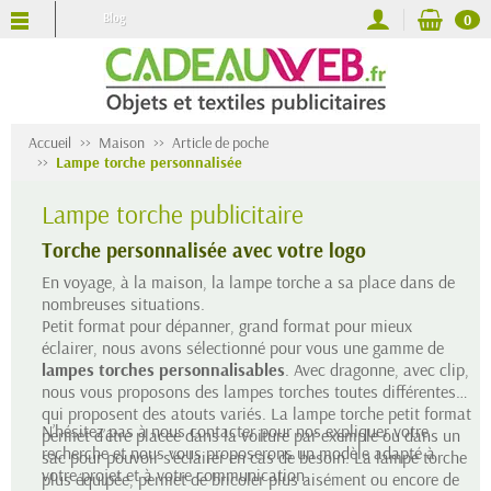
Blog
0
Accueil
Maison
Article de poche
Lampe torche personnalisée
Lampe torche publicitaire
Torche personnalisée avec votre logo
En voyage, à la maison, la lampe torche a sa place dans de
nombreuses situations.
Petit format pour dépanner, grand format pour mieux
éclairer, nous avons sélectionné pour vous une gamme de
lampes torches personnalisables
. Avec dragonne, avec clip,
nous vous proposons des lampes torches toutes différentes
qui proposent des atouts variés. La lampe torche petit format
N’hésitez pas à nous contacter pour nos expliquer votre
permet d’être placée dans la voiture par exemple ou dans un
recherche et nous vous proposerons un modèle adapté à
sac pour pouvoir s’éclairer en cas de besoin. La lampe torche
votre projet et à votre communication.
plus équipée, permet de bricoler plus aisément ou encore de