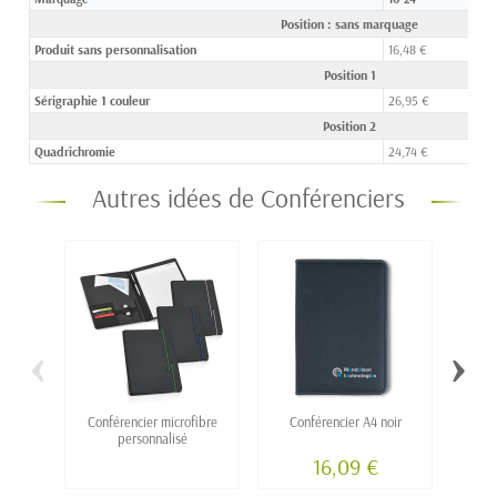
Position : sans marquage
Produit sans personnalisation
16,48 €
Position 1
Sérigraphie 1 couleur
26,95 €
Position 2
Quadrichromie
24,74 €
Autres idées de Conférenciers
‹
›
Conférencier microfibre
Conférencier A4 noir
Confé
personnalisé
A5 e
16,09 €