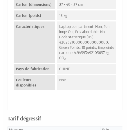
Carton (dimensions)
27 × 49 × 37 cm
Carton (poids)
13 kg
Caractéristiques
Laptop compartment: Non, Pen
loop: Oui, Prix abordable: No,
Code statistique (HS):
4202321000000000000000,
Green Points: 18 points, Empreinte
carbone: 4.94593492105657 kg
CO₂
Pays de fabrication
CHINE
Couleurs
Noir
disponibles
Tarif dégressif
Marquage
10-24