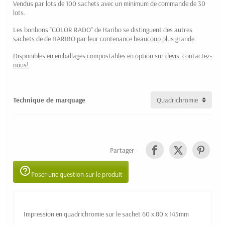
Vendus par lots de 100 sachets avec un minimum de commande de 30
lots.
Les bonbons "COLOR RADO" de Haribo se distinguent des autres
sachets de de HARIBO par leur contenance beaucoup plus grande.
Disponibles en emballages compostables en option sur devis, contactez-
nous!
Technique de marquage
Partager
help_outline
Poser une question sur le produit
Impression en quadrichromie sur le sachet 60 x 80 x 145mm