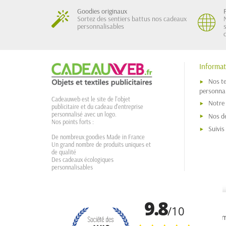
Goodies originaux
Sortez des sentiers battus nos cadeaux
personnalisables
Informat
Nos t
personnal
Cadeauweb est le site de l'objet
Notre
publicitaire et du cadeau d'entreprise
personnalisé avec un logo.
Nos dé
Nos points forts :
Suivi
De nombreux goodies Made in France
Un grand nombre de produits uniques et
de qualité
Des cadeaux écologiques
personnalisables