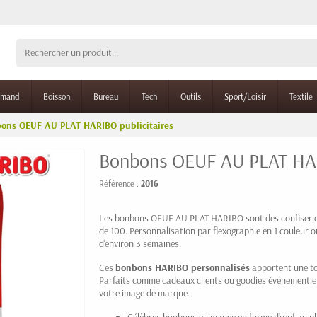
rmand
Boisson
Bureau
Tech
Outils
Sport/Loisir
Textile
ons OEUF AU PLAT HARIBO publicitaires
Bonbons OEUF AU PLAT HARI
Référence :
2016
Les bonbons OEUF AU PLAT HARIBO sont des confiseries
de 100. Personnalisation par flexographie en 1 couleur 
d'environ 3 semaines.
Ces
bonbons HARIBO personnalisés
apportent une tou
Parfaits comme cadeaux clients ou goodies événementiels
votre image de marque.