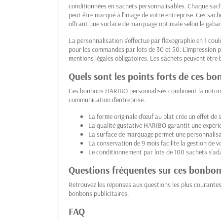
conditionnées en sachets personnalisables. Chaque sac
peut être marqué à l'image de votre entreprise. Ces sa
offrant une surface de marquage optimale selon le gabari
La personnalisation s'effectue par flexographie en 1 co
pour les commandes par lots de 30 et 50. L'impression p
mentions légales obligatoires. Les sachets peuvent être b
Quels sont les points forts de ces b
Ces bonbons HARIBO personnalisés combinent la notorié
communication d'entreprise.
La forme originale d'œuf au plat crée un effet de
La qualité gustative HARIBO garantit une expérie
La surface de marquage permet une personnalisat
La conservation de 9 mois facilite la gestion de 
Le conditionnement par lots de 100 sachets s'ad
Questions fréquentes sur ces bonbo
Retrouvez les réponses aux questions les plus courante
bonbons publicitaires.
FAQ