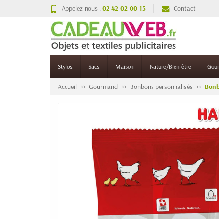
Appelez-nous :
02 42 02 00 15
Contact
Stylos
Sacs
Maison
Nature/Bien-être
Gou
Accueil
Gourmand
Bonbons personnalisés
Bonb