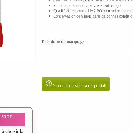
Célèbres bonbons guimauve en forme d'œuf au pl
Sachets personnalisables avec votre logo
Qualité et renommée HARIBO pour votre commu
Conservation de 9 mois dans de bonnes conditio
Technique de marquage
help_outline
Poser une question sur le produit
IVITE
 choisir la