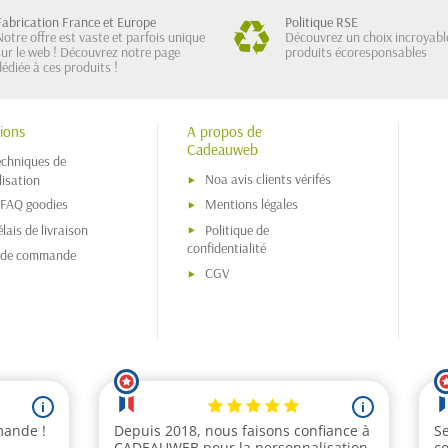
Fabrication France et Europe
Politique RSE
Notre offre est vaste et parfois unique
Découvrez un choix incroyabl
sur le web ! Découvrez notre page
produits écoresponsables
dédiée à ces produits !
ions
A propos de
Cadeauweb
echniques de
Noa avis clients vérifés
isation
 FAQ goodies
Mentions légales
lais de livraison
Politique de
confidentialité
s de commande
CGV