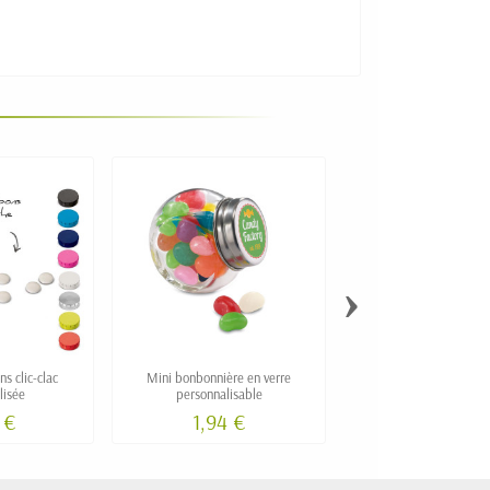
›
s clic-clac
Mini bonbonnière en verre
Pastilles Pulmoll en bo
lisée
personnalisable
métallique personnali
 €
1,94 €