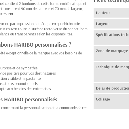
het contient 2 bonbons de cette forme emblématique et
chets mesurent 90 mm de hauteur et 70 mm de largeur,
Hauteur
t fourni.
uleur ou par impression numérique en quadrichromie
Largeur
eut couvrir toute la surface recto-verso du sachet, hors
lancs ou transparents selon les disponibilités.
Spécifications tec
onbons HARIBO personnalisés ?
Zone de marquage
té exceptionnelle de la marque avec vos besoins de
Technique de mar
 surprise et de sympathie
nce positive pour vos destinataires
ion visible et impactante
vos stocks promotionnels
Délai de productio
apte aux besoins des entreprises
ns HARIBO personnalisés
Colisage
s concernant la personnalisation et la commande de ces