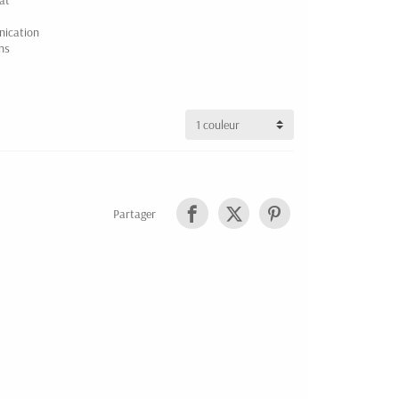
at
nication
ns
Partager