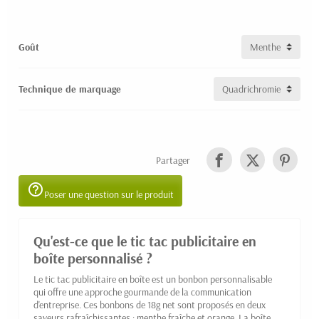
Goût
Technique de marquage
Partager
help_outline
Poser une question sur le produit
Qu'est-ce que le tic tac publicitaire en
boîte personnalisé ?
Le tic tac publicitaire en boîte est un bonbon personnalisable
qui offre une approche gourmande de la communication
d'entreprise. Ces bonbons de 18g net sont proposés en deux
saveurs rafraîchissantes : menthe fraîche et orange. La boîte