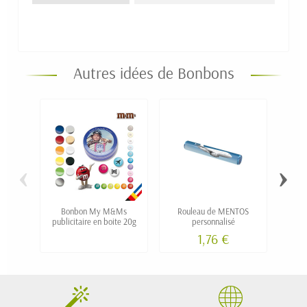
Autres idées de Bonbons
‹
›
Bonbon My M&Ms
Rouleau de MENTOS
publicitaire en boite 20g
personnalisé
"M
1,76 €