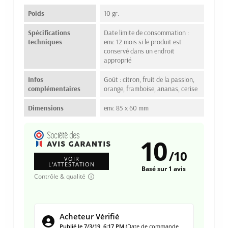
Poids
10 gr.
Spécifications
Date limite de consommation :
techniques
env. 12 mois si le produit est
conservé dans un endroit
approprié
Infos
Goût : citron, fruit de la passion,
complémentaires
orange, framboise, ananas, cerise
Dimensions
env. 85 x 60 mm
10
/
10
VOIR
L'ATTESTATION
Basé sur 1 avis
Contrôle & qualité
Acheteur Vérifié
Publié le 7/3/19, 6:17 PM
(Date de commande