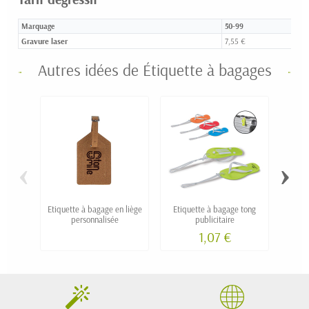
Marquage
50-99
Gravure laser
7,55 €
Autres idées de Étiquette à bagages
‹
›
Etiquette à bagage en liège
Etiquette à bagage tong
Etiq
personnalisée
publicitaire
1,07 €