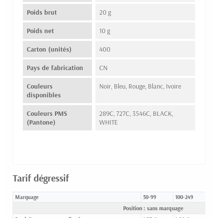
Poids brut
20 g
Poids net
10 g
Carton (unités)
400
Pays de fabrication
CN
Couleurs
Noir, Bleu, Rouge, Blanc, Ivoire
disponibles
Couleurs PMS
289C, 727C, 3546C, BLACK,
(Pantone)
WHITE
Tarif dégressif
Marquage
50-99
100-249
250
Position : sans marquage