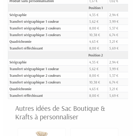
Produit sans personnalisation
1,37 €
1,02 €
0,8
Position 1
Sérigraphie
4,35 €
2,94 €
1,92
Transfert sérigraphique 1 couleur
5,62 €
3,99 €
2,79
Transfert sérigraphique 2 couleurs
8,00 €
5,37 €
3,6
Transfert sérigraphique 3 couleurs
10,38 €
6,74 €
4,47
Quadrichromie
4,63 €
3,21 €
2,31
Transfert réfléchissant
8,00 €
5,69 €
4,3
Position 2
Sérigraphie
4,35 €
2,94 €
1,92
Transfert sérigraphique 1 couleur
5,62 €
3,99 €
2,79
Transfert sérigraphique 2 couleurs
8,00 €
5,37 €
3,6
Transfert sérigraphique 3 couleurs
10,38 €
6,74 €
4,47
Quadrichromie
4,63 €
3,21 €
2,31
Transfert réfléchissant
8,00 €
5,69 €
4,3
Autres idées de Sac Boutique &
Krafts à personnaliser