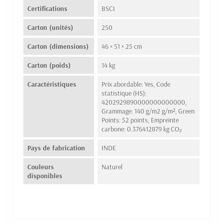
Certifications
BSCI
Carton (unités)
250
Carton (dimensions)
46 × 51 × 25 cm
Carton (poids)
14 kg
Caractéristiques
Prix abordable: Yes, Code
statistique (HS):
4202929890000000000000,
Grammage: 140 g/m2 g/m², Green
Points: 52 points, Empreinte
carbone: 0.376412879 kg CO₂
Pays de fabrication
INDE
Couleurs
Naturel
disponibles