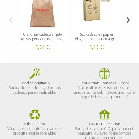
‹
›
Grand sac cadeau en jute
Sac cadeau en papier
Sac 
MIMA personnalisable avec
élégant finition or ou argent
logo
NETA grand personnalisable
person
1,61 €
1,13 €
Goodies originaux
Fabrication France et Europe
Sortez des sentiers battus nos
Notre offre est vaste et parfois
cadeaux personnalisables
unique sur le web ! Découvrez notre
page dédiée à ces produits !
Politique RSE
Paiement sécurisé
Découvrez un choix incroyable de
Par carte avec le CIC, par virement
produits écoresponsables
bancaire, ou avec notre compte
CHORUS PRO pour les