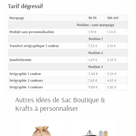
Tarif dégressif
Marquage
50-99
100-249
250-
Position : sans marquage
Produit sans personnalisation
1,91 €
1,53 €
1,28 
Position 1
Transfert sérigraphique 1 couleur
7,52 €
4,14 €
3,10 
Position 2
Quadrichromie
4,67 €
3,43 €
2,64
Position 3
Sérigraphie 1 couleur
5,40 €
3,54 €
2,59
Sérigraphie 2 couleurs
7,63 €
4,65 €
3,30
Sérigraphie 3 couleurs
9,89 €
5,82 €
3,96
Autres idées de Sac Boutique &
Krafts à personnaliser