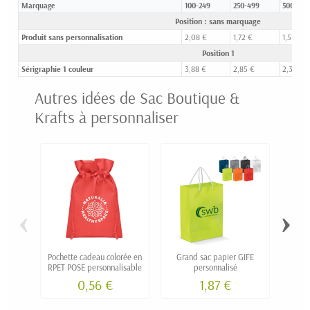
Marquage
100-249
250-499
500-999
Position : sans marquage
Produit sans personnalisation
2,08 €
1,72 €
1,51 €
Position 1
Sérigraphie 1 couleur
3,88 €
2,85 €
2,33 €
Autres idées de Sac Boutique &
Krafts à personnaliser
‹
›
Pochette cadeau colorée en
Grand sac papier GIFE
Peti
RPET POSE personnalisable
personnalisé
MIMA 
0,56 €
1,87 €