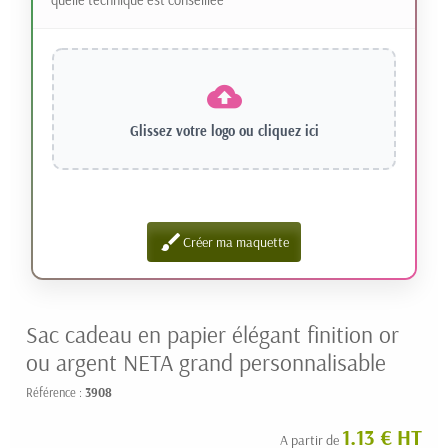
Glissez votre logo ou
cliquez ici
brush
Créer ma maquette
Sac cadeau en papier élégant finition or
ou argent NETA grand personnalisable
Référence :
3908
1.13 € HT
A partir de