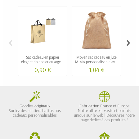
‹
›
Sac cadeau en papier
Moyen sac cadeau en jute
Sac
élégant finition or ou argent
MIMA personnalisable avec
pai
NETA moyen
logo
0,90 €
1,04 €
personnalisable
Goodies originaux
Fabrication France et Europe
Sortez des sentiers battus nos
Notre offre est vaste et parfois
cadeaux personnalisables
unique sur le web ! Découvrez notre
page dédiée à ces produits !