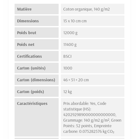
Matière
Coton organique, 140 g/m2
Dimensions
15 x 10 cm cm
Poids brut
12000 g
Poids net
11400 g
Certifications
BSCI
Carton (unités)
1000
Carton (dimensions)
46 × 51 × 20 cm
Carton (poids)
12 kg
Caractéristiques
Prix abordable: Yes, Code
statistique (HS):
4202929890000000000000,
Grammage: 140 g/m2 g/m², Green
Points: 52 points, Empreinte
carbone: 0.075282576 kg CO₂