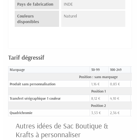
Pays de fabrication
INDE
Couleurs
Naturel
disponibles
Tarif dégressif
Marquage
50-99
100-249
250-
Position : sans marquage
Produit sans personnalisation
1,16 €
0,83 €
0,62
Position 1
Transfert sérigraphique 1 couleur
8,12 €
4,10 €
2,98 
Position 2
Quadrichromie
3,53 €
2,36 €
1,65 
Autres idées de Sac Boutique &
Krafts à personnaliser