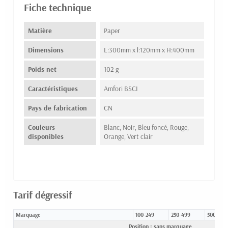
Fiche technique
Matière
Paper
Dimensions
L:300mm x l:120mm x H:400mm
Poids net
102 g
Caractéristiques
Amfori BSCI
Pays de fabrication
CN
Couleurs
Blanc, Noir, Bleu foncé, Rouge,
disponibles
Orange, Vert clair
Tarif dégressif
Marquage
100-249
250-499
500-999
Position : sans marquage