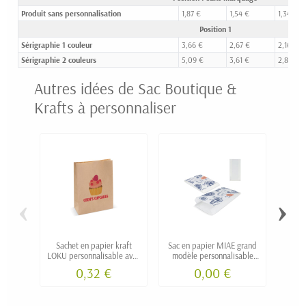
Produit sans personnalisation
1,87 €
1,54 €
1,34 €
Position 1
Sérigraphie 1 couleur
3,66 €
2,67 €
2,16 €
Sérigraphie 2 couleurs
5,09 €
3,61 €
2,88 €
Autres idées de Sac Boutique &
Krafts à personnaliser
‹
›
Sachet en papier kraft
Sac en papier MIAE grand
Sac 
LOKU personnalisable avec
modèle personnalisable
modè
logo fabriqué en Europe
fabriqué en Europe
fa
0,32 €
0,00 €