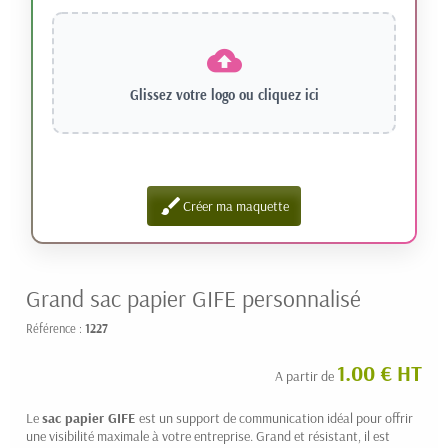
Glissez votre logo ou
cliquez ici
brush
Créer ma maquette
Grand sac papier GIFE personnalisé
Référence :
1227
1.00 € HT
A partir de
Le
sac papier
GIFE
est un support de communication idéal pour offrir
une visibilité maximale à votre entreprise. Grand et résistant, il est