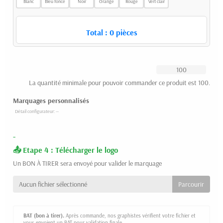
Blanc
Bleu foncé
Noir
Orange
Rouge
Vert clair
Total :
0
pièces
La quantité minimale pour pouvoir commander ce produit est 100.
Marquages personnalisés
-
Etape 4 : Télécharger le logo
Un BON À TIRER sera envoyé pour valider le marquage
Aucun fichier sélectionné
BAT (bon à tirer).
Après commande, nos graphistes vérifient votre fichier et
vous envoient un BAT pour validation finale.