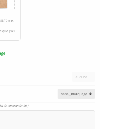
issant
(max
phique
(max
age
ini de commande: 50 )