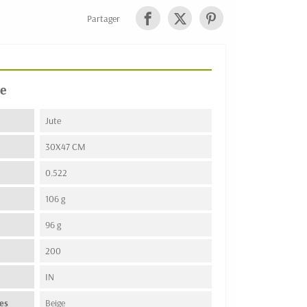
Partager
e
Jute
30X47 CM
0.522
106 g
96 g
200
n
IN
es
Beige