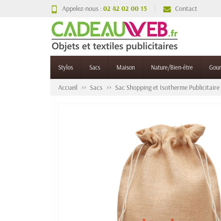
Appelez-nous :
02 42 02 00 15
Contact
Stylos
Sacs
Maison
Nature/Bien-être
Gou
Accueil
Sacs
Sac Shopping et Isotherme Publicitaire