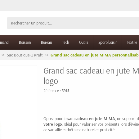
rmand
Boisson
Bureau
Tech
Outils
Sport/Loisir
Textile
Sac Boutique & Kraft
Grand sac cadeau en jute MIMA personnalisabl
Grand sac cadeau en jute M
logo
Référence :
3915
Optez pour le
sac cadeau en jute
MIMA
, un support 
votre logo
. Idéal pour valoriser vos présents lors d'é
ce sac allie esthétisme naturel et praticité.