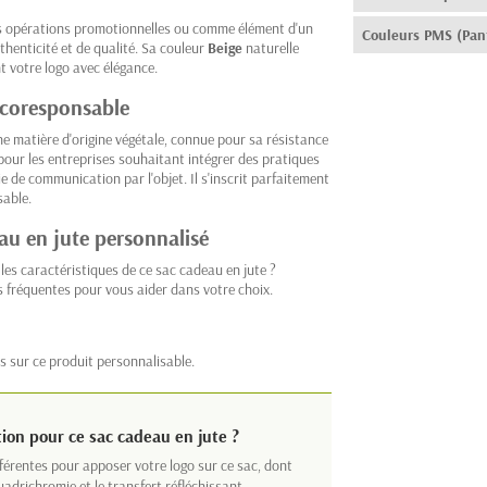
 les opérations promotionnelles ou comme élément d'un
Couleurs PMS (Pan
thenticité et de qualité. Sa couleur
Beige
naturelle
t votre logo avec élégance.
écoresponsable
e matière d'origine végétale, connue pour sa résistance
 pour les entreprises souhaitant intégrer des pratiques
 de communication par l'objet. Il s'inscrit parfaitement
sable.
au en jute personnalisé
les caractéristiques de ce sac cadeau en jute ?
s fréquentes pour vous aider dans votre choix.
s sur ce produit personnalisable.
tion pour ce sac cadeau en jute ?
férentes pour apposer votre logo sur ce sac, dont
uadrichromie et le transfert réfléchissant.