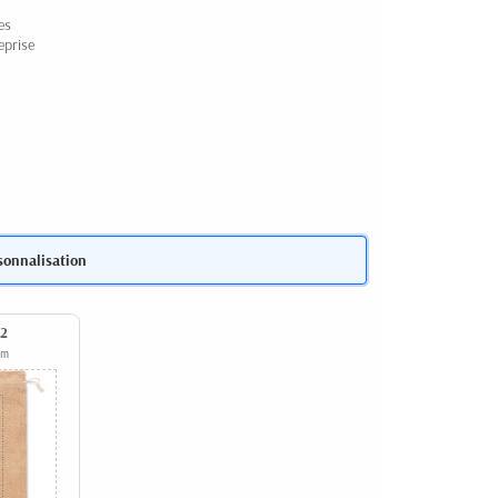
es
eprise
sonnalisation
 2
mm