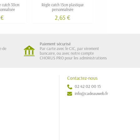
re cutch 30cm
Règle cutch 15cm plastique
Règle éventail 10 en 
sonnalisée
personnalisée
personnalisée 18.
 €
2,65 €
14,90 €
Paiement sécurisé
e de
Par carte avec le CIC, par virement
bancaire, ou avec notre compte
CHORUS PRO pour les administrations
Contactez-nous
02 42 02 00 15
info@cadeauweb.fr