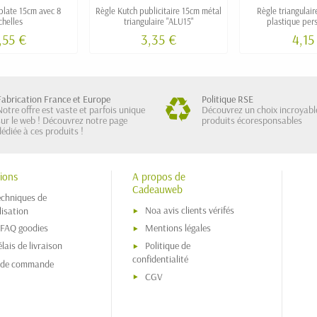
plate 15cm avec 8
Règle Kutch publicitaire 15cm métal
Règle triangulai
chelles
triangulaire "ALU15"
plastique per
,55 €
3,35 €
4,15
Fabrication France et Europe
Politique RSE
Notre offre est vaste et parfois unique
Découvrez un choix incroyabl
sur le web ! Découvrez notre page
produits écoresponsables
dédiée à ces produits !
ions
A propos de
Cadeauweb
echniques de
Noa avis clients vérifés
isation
 FAQ goodies
Mentions légales
lais de livraison
Politique de
confidentialité
s de commande
CGV