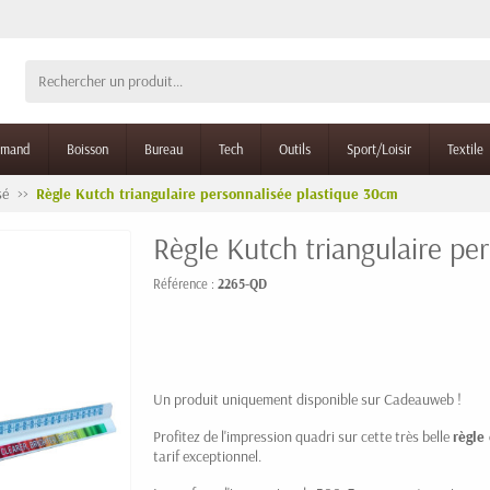
rmand
Boisson
Bureau
Tech
Outils
Sport/Loisir
Textile
sé
Règle Kutch triangulaire personnalisée plastique 30cm
Règle Kutch triangulaire pe
Référence :
2265-QD
Un produit uniquement disponible sur Cadeauweb !
Profitez de l'impression quadri sur cette très belle
règle
tarif exceptionnel.