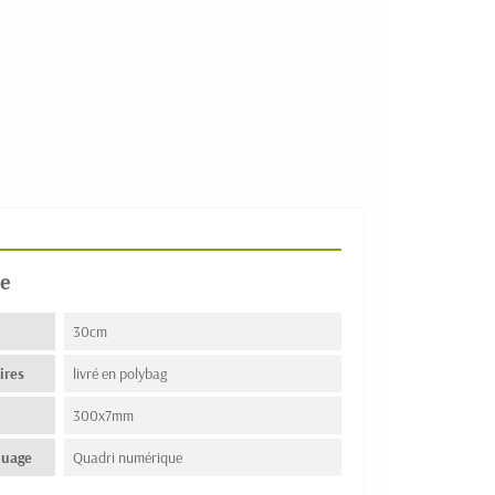
e
30cm
ires
livré en polybag
300x7mm
quage
Quadri numérique