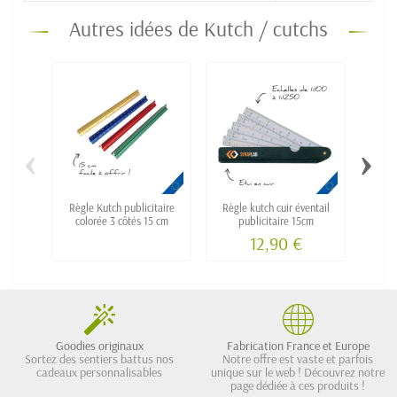
Autres idées de Kutch / cutchs
‹
›
Règle Kutch publicitaire
Règle kutch cuir éventail
Cu
colorée 3 côtés 15 cm
publicitaire 15cm
pe
12,90 €
Goodies originaux
Fabrication France et Europe
Sortez des sentiers battus nos
Notre offre est vaste et parfois
cadeaux personnalisables
unique sur le web ! Découvrez notre
page dédiée à ces produits !