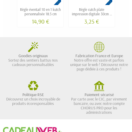
Règle éventail 10 en 1 kutch
Règle cutch plate
Règl
personnalisée 18.5 cm
impression digitale 30cm 8
pers
échelles
14,90 €
3,25 €
Goodies originaux
Fabrication France et Europe
Sortez des sentiers battus nos
Notre offre est vaste et parfois
cadeaux personnalisables
unique sur le web ! Découvrez notre
page dédiée à ces produits !
Politique RSE
Paiement sécurisé
Découvrez un choix incroyable de
Par carte avec le CIC, par virement
produits écoresponsables
bancaire, ou avec notre compte
CHORUS PRO pour les
administrations