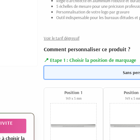
Règle d'architecte en aluminium robuste et durab
5 échelles de mesure pour une précision professionn
Personnalisation de votre logo par gravure
Outil indispensable pour les bureaux d'études et
Voir le tarif dégressif
Comment personnaliser ce produit ?
Etape 1 : Choisir la position de marquage
Sans per
Position 1
Position
149 x 5 mm
149 x 5 m
IVITE
 choisir la