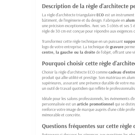
Description de la règle d'architecte 
La règle d'architecte triangulaire
ECO
est un instrument 
bâtiment, de l'ingénierie et du design. Fabriquée en
alum
une précision exceptionnelles. Avec ses 3 côtés et ses 5 éc
règle de 30 cm est conçue pour répondre aux exigences d
Transformez cette règle technique en un puissant
suppo
logo de votre entreprise. La technique de
gravure
permet
centre, la gauche ou la droite
de l'objet, offrant une v
Pourquoi choisir cette règle d'archi
Choisir la règle d'architecte ECO comme
cadeau d'entre
produit qui allie utilité et prestige. Son matériau en alu
supérieures, assurant une présence durable de votre marq
un outil de travail quotidien qui reflète le professionnali
Idéale pour les salons professionnels, les événements d
personnalisée est un
article promotionnel
qui se distin
renforce votre image de marque auprès d'une cible profe
mémorable et concrète.
Questions fréquentes sur cette règle 
Retrouvez ci-dessous les réponses aux questions les plu