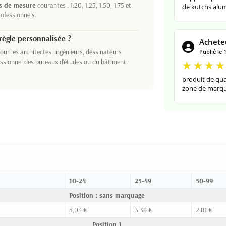
es de mesure
courantes : 1:20, 1:25, 1:50, 1:75 et
de kutchs alu
rofessionnels.
règle personnalisée ?
Acheteu
our les architectes, ingénieurs, dessinateurs
Publié le 
essionnel des bureaux d'études ou du bâtiment.
produit de qua
zone de marqu
10-24
25-49
50-99
Position : sans marquage
5,03 €
3,38 €
2,81 €
Position 1