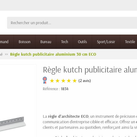
rmand
Boisson
Bureau
Tech
Outils
Sport/Loisir
Textile
sé
Règle kutch publicitaire aluminium 30 cm ECO
Règle kutch publicitaire a
Référence :
1834
(2 avis)
La
règle d'architecte ECO
, un instrument de précision
communication d'entreprise ciblée et efficace. Offrez un
clients et partenaires au quotidien, renforçant ainsi la v