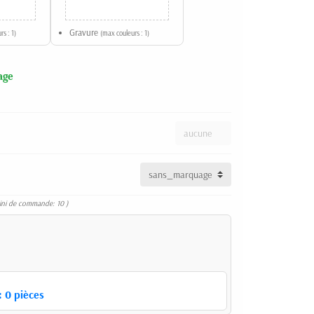
Gravure
s : 1)
(max couleurs : 1)
age
ini de commande: 10 )
:
0
pièces