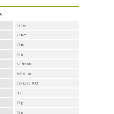
e
320 mm
23 mm
23 mm
65 g
Aluminium
149x5 mm
32X2,3X2,3CM
0.2
65 g
62 g