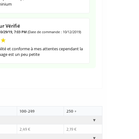
minium
r Vérifié
10/29/19, 7:03 PM
(Date de commande : 10/12/2019)
lité et conforme à mes attentes cependant la
age est un peu petite
100-249
250 +
▼
2,49 €
2,19 €
▼