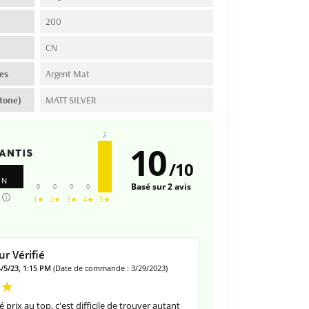
200
n
CN
es
Argent Mat
tone)
MATT SILVER
2
10
/
10
ON
Basé sur 2 avis
0
0
0
0
1★
2★
3★
4★
5★
r Vérifié
4/5/23, 1:15 PM
(Date de commande : 3/29/2023)
 prix au top, c'est difficile de trouver autant