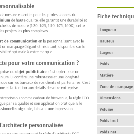
personnalisable
de mesure essentiel pour les professionnels du
Fiche techniqu
inium
de haute qualité, elle garantit une durabilité et
helles de mesure (1:20, 1:25, 1:50, 1:75, 1:100), cette
Longueur
es projets les plus complexes.
rt de communication
en la personnalisant avec le
Hauteur
 un marquage élégant et résistant, disponible sur le
isibilité optimale à votre marque.
Largeur
tecte pour votre communication ?
Poids
prise
ou
objet publicitaire
, c'est opter pour un
Matière
minium lui confère une robustesse et une longévité
ue sur les bureaux de vos clients et partenaires. C'est
Zone de marquage
sme et l'attention aux détails de votre entreprise.
'entreprise ou comme cadeau de bienvenue, la règle ECO
Dimensions
gue par sa qualité et son application pratique. Elle
ssionnelle exigeante, laissant une impression
Volume
Poids brut
d'architecte personnalisée
Poids net
s courantes concernant la règle d'architecte ECO