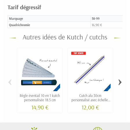
Tarif dégressif
Marquage
50-99
Quadrichromie
16,90 €
Autres idées de Kutch / cutchs
‹
›
Règle éventail 10 en 1 kutch
Cutch alu 30cm
Règ
personnalisée 18.5 cm
personnalisé avec échelles
évent
sur-mesure (architecte,
14,90 €
12,00 €
géomètre, BTP...) "ALU30"