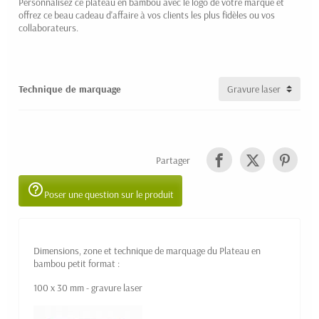
Personnalisez ce plateau en bambou avec le logo de votre marque et
offrez ce beau cadeau d'affaire à vos clients les plus fidèles ou vos
collaborateurs.
Technique de marquage
Partager
help_outline
Poser une question sur le produit
Dimensions, zone et technique de marquage du Plateau en
bambou petit format :
100 x 30 mm - gravure laser