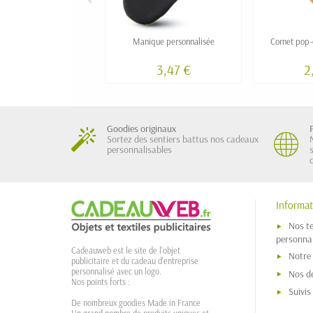
Manique personnalisée
Cornet pop-
3,47 €
2
Goodies originaux
Sortez des sentiers battus nos cadeaux
personnalisables
Informat
Nos t
personnal
Cadeauweb est le site de l'objet
Notre
publicitaire et du cadeau d'entreprise
personnalisé avec un logo.
Nos dé
Nos points forts :
Suivi
De nombreux goodies Made in France