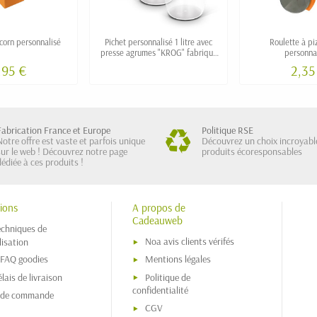
corn personnalisé
Pichet personnalisé 1 litre avec
Roulette à pi
presse agrumes "KROG" fabriqué
personna
en France
,95 €
2,35
Fabrication France et Europe
Politique RSE
Notre offre est vaste et parfois unique
Découvrez un choix incroyabl
sur le web ! Découvrez notre page
produits écoresponsables
dédiée à ces produits !
ions
A propos de
Cadeauweb
echniques de
Noa avis clients vérifés
isation
 FAQ goodies
Mentions légales
lais de livraison
Politique de
confidentialité
s de commande
CGV