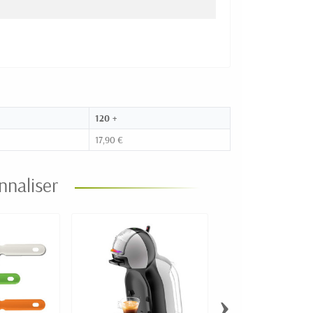
120 +
17,90 €
nnaliser
›