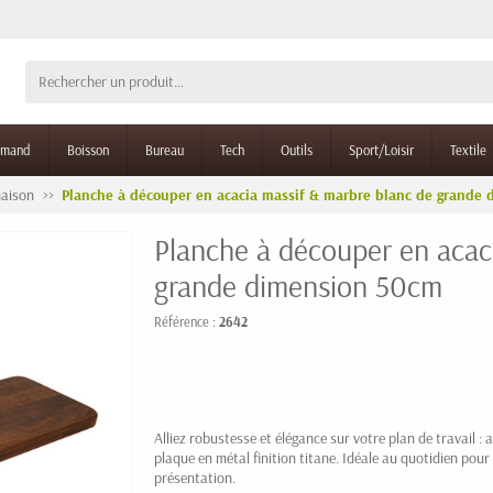
rmand
Boisson
Bureau
Tech
Outils
Sport/Loisir
Textile
maison
Planche à découper en acacia massif & marbre blanc de grande
Planche à découper en acac
grande dimension 50cm
Référence :
2642
Alliez robustesse et élégance sur votre plan de travail :
plaque en métal finition titane. Idéale au quotidien pou
présentation.