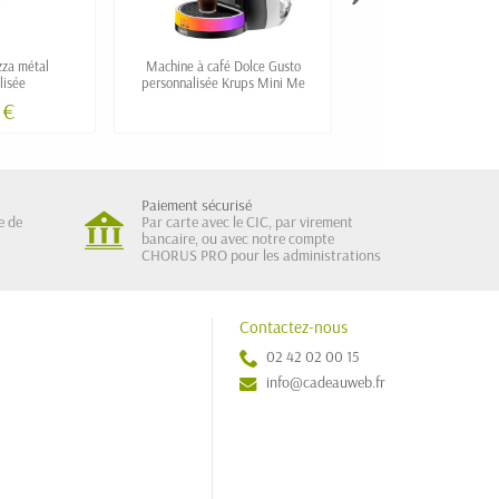
zza métal
Machine à café Dolce Gusto
Plateau en bambou pers
lisée
personnalisée Krups Mini Me
petit format
 €
Paiement sécurisé
e de
Par carte avec le CIC, par virement
bancaire, ou avec notre compte
CHORUS PRO pour les administrations
Contactez-nous
02 42 02 00 15
info@cadeauweb.fr