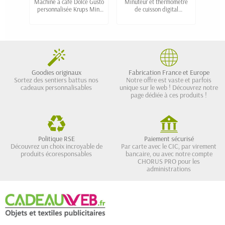
Machine à café Dolce Gusto
Minuteur et thermomètre
Minut
personnalisée Krups Mini
de cuisson digital
Me
publicitaire
Goodies originaux
Fabrication France et Europe
Sortez des sentiers battus nos
Notre offre est vaste et parfois
cadeaux personnalisables
unique sur le web ! Découvrez notre
page dédiée à ces produits !
Politique RSE
Paiement sécurisé
Découvrez un choix incroyable de
Par carte avec le CIC, par virement
produits écoresponsables
bancaire, ou avec notre compte
CHORUS PRO pour les
administrations