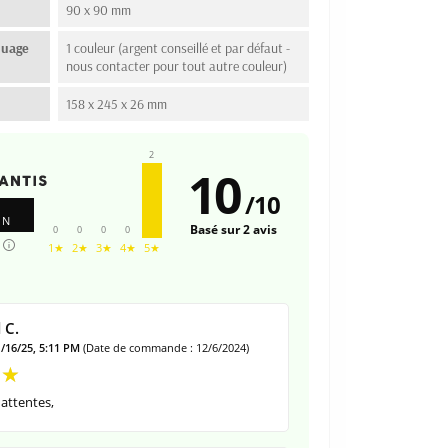
90 x 90 mm
quage
1 couleur (argent conseillé et par défaut -
nous contacter pour tout autre couleur)
158 x 245 x 26 mm
2
10
/
10
ON
Basé sur 2 avis
0
0
0
0
1★
2★
3★
4★
5★
 C.
1/16/25, 5:11 PM
(Date de commande : 12/6/2024)
attentes,