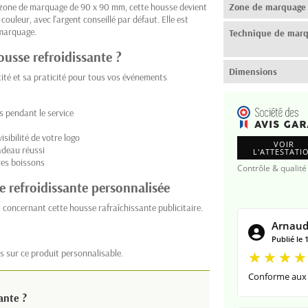
e zone de marquage de 90 x 90 mm, cette housse devient
Zone de marquage
couleur, avec l'argent conseillé par défaut. Elle est
 marquage.
Technique de mar
ousse refroidissante ?
Dimensions
cité et sa praticité pour tous vos événements
s pendant le service
ibilité de votre logo
VOIR
adeau réussi
L'ATTESTATI
res boissons
Contrôle & qualité
e refroidissante personnalisée
 concernant cette housse rafraîchissante publicitaire.
Arnaud
Publié le 
s sur ce produit personnalisable.
Conforme aux 
ante ?