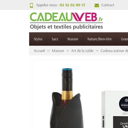
Appelez-nous :
02 42 02 00 15
Contact
Stylos
Sacs
Maison
Nature/Bien-être
Gou
Accueil
Maison
Art de la table
Cadeau autour du