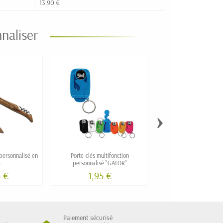
13,90 €
naliser
›
 personnalisé en
Porte-clés multifonction
Sac bouteille de vin pe
e
personnalisé "GATOR"
5 €
1,95 €
Paiement sécurisé