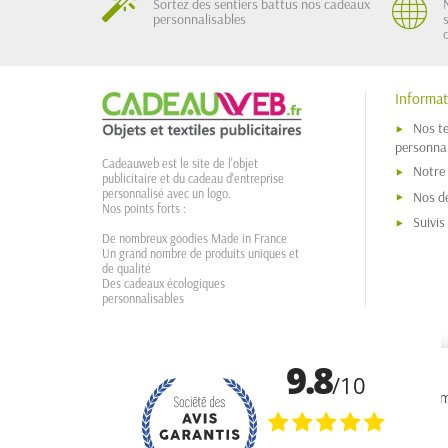
Sortez des sentiers battus nos cadeaux
personnalisables
Informat
Nos t
personnal
Cadeauweb est le site de l'objet
Notre
publicitaire et du cadeau d'entreprise
personnalisé avec un logo.
Nos dé
Nos points forts :
Suivi
De nombreux goodies Made in France
Un grand nombre de produits uniques et
de qualité
Des cadeaux écologiques
personnalisables