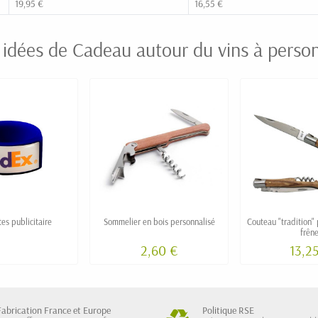
19,95 €
16,55 €
 idées de Cadeau autour du vins à person
es publicitaire
Sommelier en bois personnalisé
Couteau "tradition"
frên
2,60 €
13,2
Fabrication France et Europe
Politique RSE