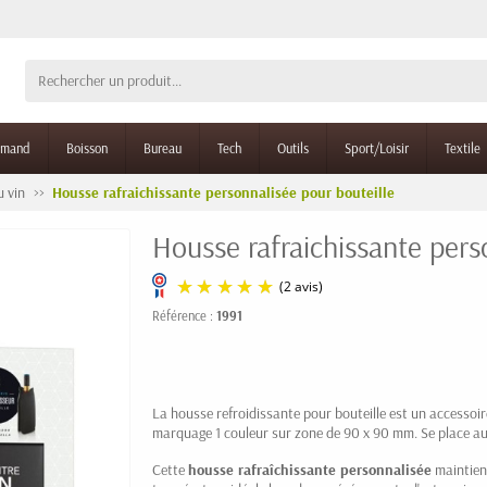
rmand
Boisson
Bureau
Tech
Outils
Sport/Loisir
Textile
 vin
Housse rafraichissante personnalisée pour bouteille
Housse rafraichissante pers
Référence :
1991
(2 avis)
La housse refroidissante pour bouteille est un accessoi
marquage 1 couleur sur zone de 90 x 90 mm. Se place au 
Cette
housse rafraîchissante personnalisée
maintient