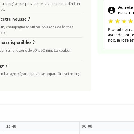
a au congélateur puis sortez-la au moment d'enfiler
Acheteu
ice.
Publié le 
 cette housse ?
 vin, champagne et autres boissons de format
Produit déjà co
6 mm.
avoir de boutei
hop, le rosé est
tion disponibles ?
leur sur une zone de 90 x 90 mm. La couleur
ge ?
 emballage élégant qui laisse apparaître votre logo
25-49
50-99