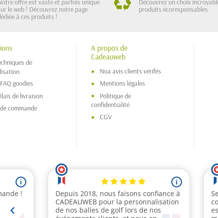
Notre offre est vaste et parfois unique
Découvrez un choix incroyabl
sur le web ! Découvrez notre page
produits écoresponsables
dédiée à ces produits !
ions
A propos de
Cadeauweb
echniques de
Noa avis clients vérifés
isation
 FAQ goodies
Mentions légales
lais de livraison
Politique de
confidentialité
s de commande
CGV