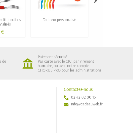
multi-fonctions
Tartineur personnalisé
Pochette premium de 3 c
nalisés
inox finition titane et boi
 €
42,50 €
Paiement sécurisé
e de
Par carte avec le CIC, par virement
bancaire, ou avec notre compte
CHORUS PRO pour les administrations
Contactez-nous
02 42 02 00 15
info@cadeauweb.fr