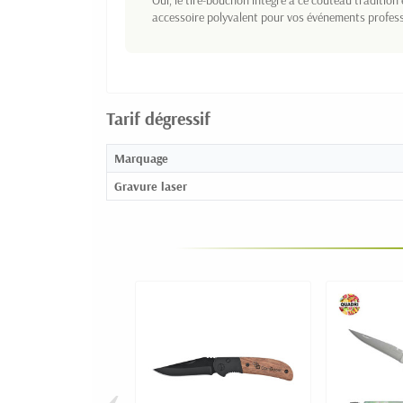
Oui, le tire-bouchon intégré à ce couteau tradition 
accessoire polyvalent pour vos événements profess
Tarif dégressif
Marquage
Gravure laser
‹