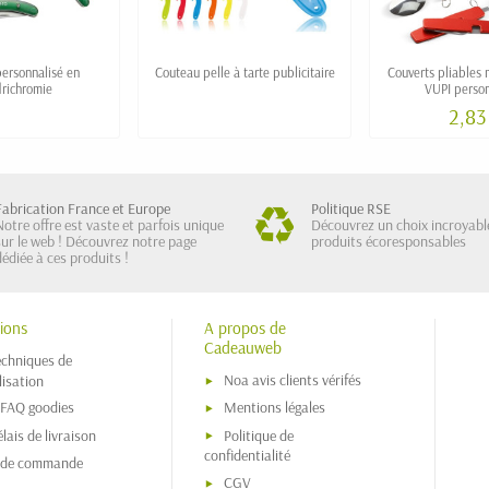
ersonnalisé en
Couteau pelle à tarte publicitaire
Couverts pliables 
richromie
VUPI person
2,83
Fabrication France et Europe
Politique RSE
Notre offre est vaste et parfois unique
Découvrez un choix incroyabl
sur le web ! Découvrez notre page
produits écoresponsables
dédiée à ces produits !
ions
A propos de
Cadeauweb
echniques de
Noa avis clients vérifés
isation
 FAQ goodies
Mentions légales
lais de livraison
Politique de
confidentialité
s de commande
CGV