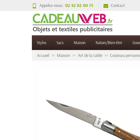
Appelez-nous :
02 42 02 00 15
Contact
Stylos
Sacs
Maison
Nature/Bien-être
Gou
Accueil
Maison
Art de la table
Couteau personna