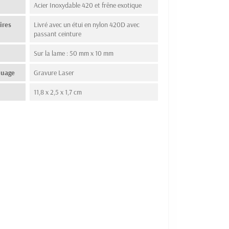
Acier Inoxydable 420 et frêne exotique
ires
Livré avec un étui en nylon 420D avec
passant ceinture
Sur la lame : 50 mm x 10 mm
quage
Gravure Laser
11,8 x 2,5 x 1,7 cm