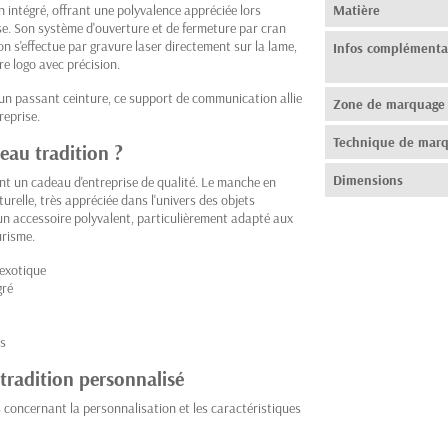
n intégré, offrant une polyvalence appréciée lors
Matière
se. Son système d'ouverture et de fermeture par cran
on s'effectue par gravure laser directement sur la lame,
Infos complémenta
e logo avec précision.
'un passant ceinture, ce support de communication allie
Zone de marquage
reprise.
Technique de mar
teau tradition ?
Dimensions
ont un cadeau d'entreprise de qualité. Le manche en
relle, très appréciée dans l'univers des objets
 un accessoire polyvalent, particulièrement adapté aux
urisme.
 exotique
gré
es
tradition personnalisé
 concernant la personnalisation et les caractéristiques