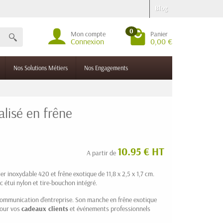
Blog
0
Mon compte
Panier
Connexion
0,00 €
Nos Solutions Métiers
Nos Engagements
alisé en frêne
10.95 € HT
A partir de
r inoxydable 420 et frêne exotique de 11,8 x 2,5 x 1,7 cm.
c étui nylon et tire-bouchon intégré.
communication d'entreprise. Son manche en frêne exotique
 pour vos
cadeaux clients
et événements professionnels