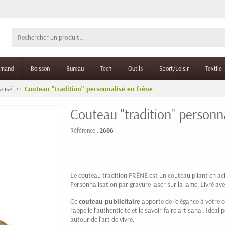
rmand
Boisson
Bureau
Tech
Outils
Sport/Loisir
Textile
lisé
Couteau "tradition" personnalisé en frêne
Couteau "tradition" personn
Référence :
2606
Le couteau tradition FRÊNE est un couteau pliant en acie
Personnalisation par gravure laser sur la lame. Livré ave
Ce
couteau publicitaire
apporte de l'élégance à votre 
rappelle l'authenticité et le savoir-faire artisanal. Idéal
autour de l'art de vivre.