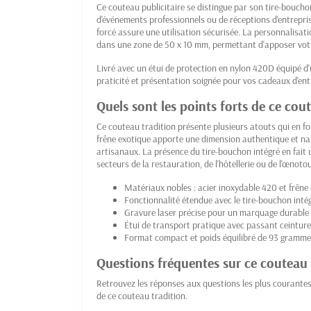
Ce couteau publicitaire se distingue par son tire-boucho
d'événements professionnels ou de réceptions d'entrepri
forcé assure une utilisation sécurisée. La personnalisati
dans une zone de 50 x 10 mm, permettant d'apposer votr
Livré avec un étui de protection en nylon 420D équipé d
praticité et présentation soignée pour vos cadeaux d'ent
Quels sont les points forts de ce cou
Ce couteau tradition présente plusieurs atouts qui en f
frêne exotique apporte une dimension authentique et natu
artisanaux. La présence du tire-bouchon intégré en fait
secteurs de la restauration, de l'hôtellerie ou de l'œnoto
Matériaux nobles : acier inoxydable 420 et frêne
Fonctionnalité étendue avec le tire-bouchon inté
Gravure laser précise pour un marquage durable
Étui de transport pratique avec passant ceinture
Format compact et poids équilibré de 93 gramm
Questions fréquentes sur ce couteau 
Retrouvez les réponses aux questions les plus courantes
de ce couteau tradition.