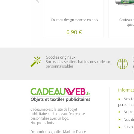
Couteau design manche en bois
Couteau p
quad
6,90 €
Goodies originaux
Sortez des sentiers battus nos cadeaux
personnalisables
Informat
Nos t
personnal
Cadeauweb est le site de l'objet
Notre
publicitaire et du cadeau d'entreprise
personnalisé avec un logo.
Nos dé
Nos points forts :
Suivi
De nombreux goodies Made in France