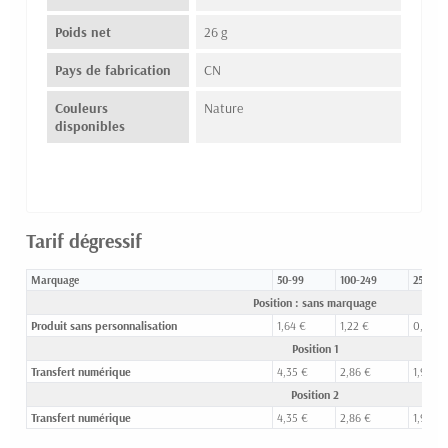
Poids net
26 g
Pays de fabrication
CN
Couleurs
Nature
disponibles
Tarif dégressif
Marquage
50-99
100-249
250-49
Position : sans marquage
Produit sans personnalisation
1,64 €
1,22 €
0,95 €
Position 1
Transfert numérique
4,35 €
2,86 €
1,94 €
Position 2
Transfert numérique
4,35 €
2,86 €
1,94 €