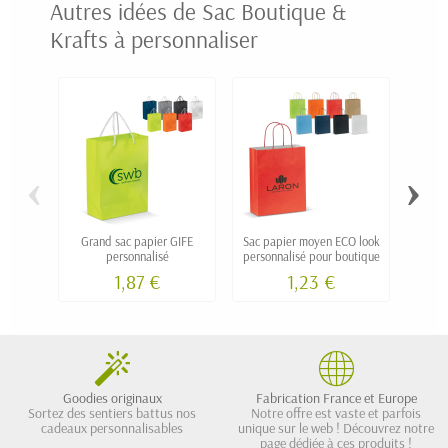
Autres idées de Sac Boutique &
Krafts à personnaliser
‹
›
Grand sac papier GIFE
Sac papier moyen ECO look
Sac
personnalisé
personnalisé pour boutique
élégan
NETA g
1,87 €
1,23 €
Goodies originaux
Fabrication France et Europe
Sortez des sentiers battus nos
Notre offre est vaste et parfois
cadeaux personnalisables
unique sur le web ! Découvrez notre
page dédiée à ces produits !