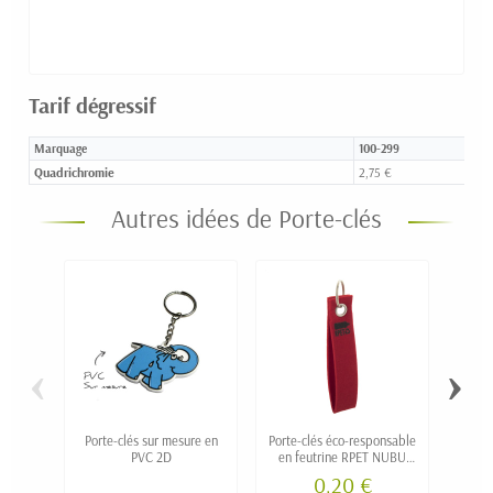
Tarif dégressif
Marquage
100-299
Quadrichromie
2,75 €
Autres idées de Porte-clés
‹
›
Porte-clés sur mesure en
Porte-clés éco-responsable
Porte
PVC 2D
en feutrine RPET NUBU
impre
personnalisé
0,20 €