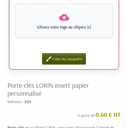
Glissez votre logo ou
cliquez ici
brush
Créer ma maquette
Porte-clés LORIN insert papier
personnalisé
Référence :
3525
0.60 € HT
A partir de
Porte-clés
en acrylique LORIN, conçu pour être marqué à l'image de