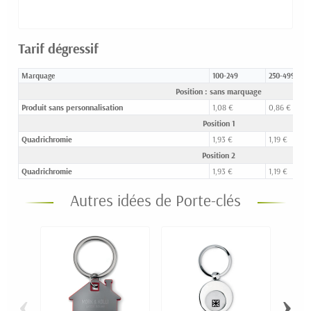
Tarif dégressif
Marquage
100-249
250-499
Position : sans marquage
Produit sans personnalisation
1,08 €
0,86 €
Position 1
Quadrichromie
1,93 €
1,19 €
Position 2
Quadrichromie
1,93 €
1,19 €
Autres idées de Porte-clés
‹
›