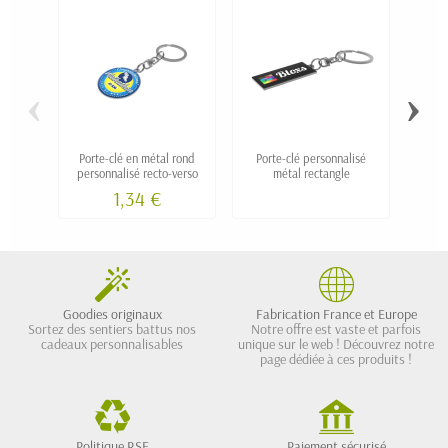
‹
›
Porte-clé en métal rond
Porte-clé personnalisé
Po
personnalisé recto-verso
métal rectangle
1,34 €
Goodies originaux
Fabrication France et Europe
Sortez des sentiers battus nos
Notre offre est vaste et parfois
cadeaux personnalisables
unique sur le web ! Découvrez notre
page dédiée à ces produits !
Politique RSE
Paiement sécurisé