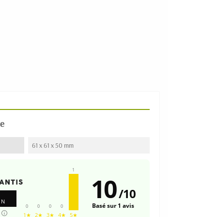
e
61 x 61 x 50 mm
1
10
/
10
ON
Basé sur 1 avis
0
0
0
0
1★
2★
3★
4★
5★