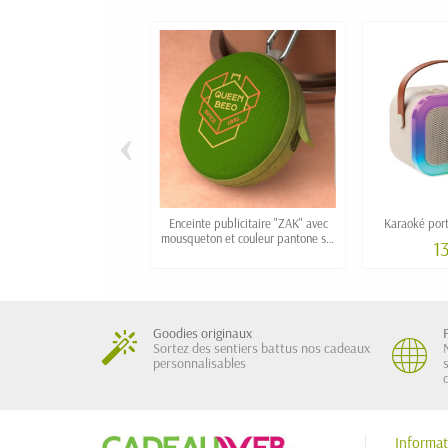
‹
Enceinte publicitaire "ZAK" avec
Karaoké port
mousqueton et couleur pantone sur
1
mesure dès 100 ex
Goodies originaux
Sortez des sentiers battus nos cadeaux
personnalisables
Informat