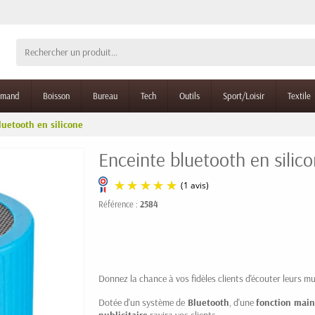
rmand
Boisson
Bureau
Tech
Outils
Sport/Loisir
Textile
luetooth en silicone
Enceinte bluetooth en silic
Référence :
2584
(1 avis)
Donnez la chance à vos fidèles clients d'écouter leurs m
Dotée d'un système de
Bluetooth
, d'une
fonction main
publicitaire
ravira vos clients.