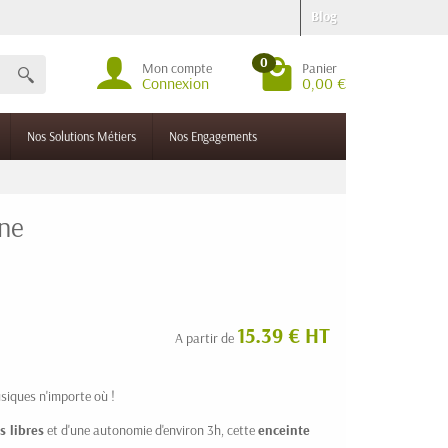
Blog
0
Mon compte
Panier
Connexion
0,00 €
Nos Solutions Métiers
Nos Engagements
one
15.39 € HT
A partir de
usiques n'importe où !
s libres
et d'une autonomie d'environ 3h, cette
enceinte