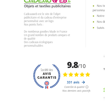
Nos t
personnal
Cadeauweb est le site de l'objet
Notre
publicitaire et du cadeau d'entreprise
personnalisé avec un logo.
Nos dé
Nos points forts :
Suivi
De nombreux goodies Made in France
Un grand nombre de produits uniques et
de qualité
Des cadeaux écologiques
personnalisables