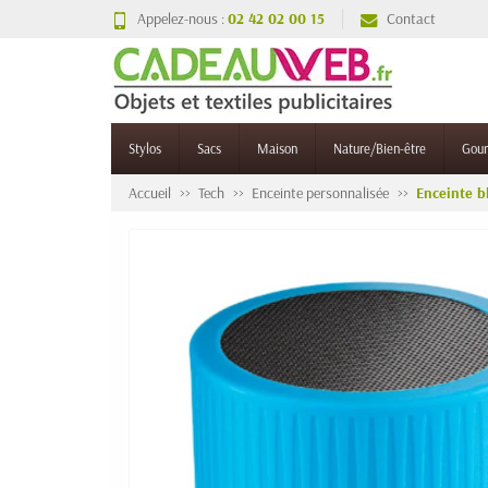
Appelez-nous :
02 42 02 00 15
Contact
Stylos
Sacs
Maison
Nature/Bien-être
Gou
Accueil
Tech
Enceinte personnalisée
Enceinte b