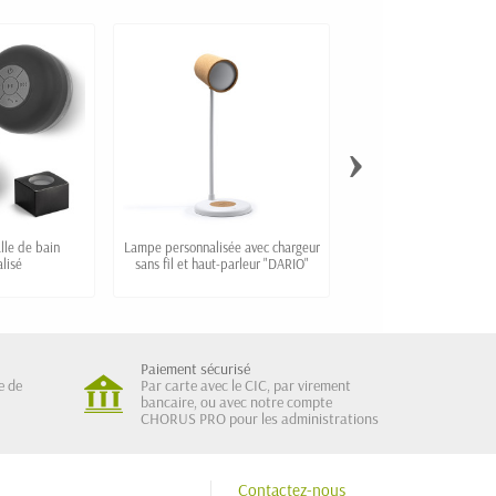
›
lle de bain
Lampe personnalisée avec chargeur
Enceinte bluetooth per
lisé
sans fil et haut-parleur "DARIO"
Fresh n Rebel Rockbo
Paiement sécurisé
e de
Par carte avec le CIC, par virement
bancaire, ou avec notre compte
CHORUS PRO pour les administrations
Contactez-nous