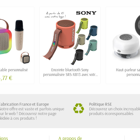
able personnalisé
Enceinte bluetooth Sony
Haut-parleur sa
personnalisée SRS-XB13 avec votre
personna
3,77 €
logo
Fabrication France et Europe
Politique RSE
Notre offre est vaste et parfois unique
Découvrez un choix incroyabl
sur le web ! Découvrez notre page
produits écoresponsables
dédiée à ces produits !
ions
A propos de