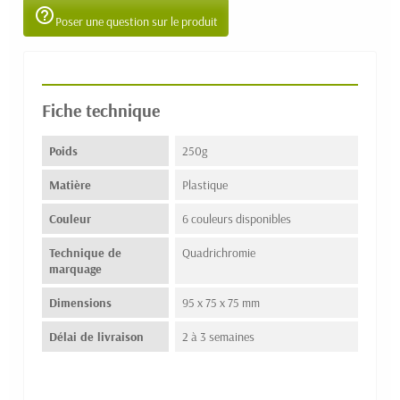
help_outline
Poser une question sur le produit
Fiche technique
Poids
250g
Matière
Plastique
Couleur
6 couleurs disponibles
Technique de
Quadrichromie
marquage
Dimensions
95 x 75 x 75 mm
Délai de livraison
2 à 3 semaines