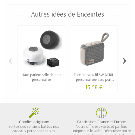
Autres idées de Enceintes
‹
›
Haut-parleur salle de bain
Enceinte sans fil 5W NERIL
Encei
personnalisé
personnalisée avec port
carte SD
13,58 €
Goodies originaux
Fabrication France et Europe
Sortez des sentiers battus nos
Notre offre est vaste et parfois
cadeaux personnalisables
unique sur le web ! Découvrez notre