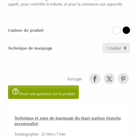
appels, pour contrôler le volume, et pour la connexion aux appareils.
Couleur du produit
Technique de marquage
Partager
help_outline
Poser une question sur le produit
Technique et zone de marquage du Haut-parleur étanche
personnalisé
:
Tampographie - 25 mm x 7 mm