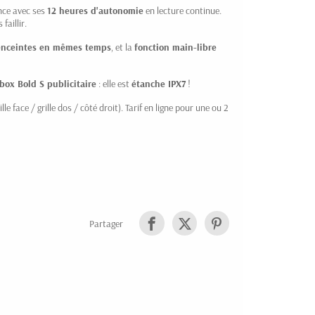
nce avec ses
12 heures d'autonomie
en lecture continue.
aillir.
enceintes en mêmes temps
, et la
fonction main-libre
box Bold S publicitaire
: elle est
étanche IPX7
!
le face / grille dos / côté droit). Tarif en ligne pour une ou 2
Partager