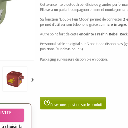
Cette enceinte bluetooth bénéficie de grandes performa
Elle sera un parfait compagnon en mer et montagne sans f
Sa fonction "Double Fun Mode" permet de connecter
2 
permet d'utiliser son téléphone grâce au
micro intégré
.
Autre point fort de cette
enceinte Fresh'n Rebel Rock
Personnalisable en digital sur 3 positions disponibles (gril
positions (sur devis pour 3).
Packaging sur-mesure disponible en option.
›
help_outline
Poser une question sur le produit
IVITE
 choisir la