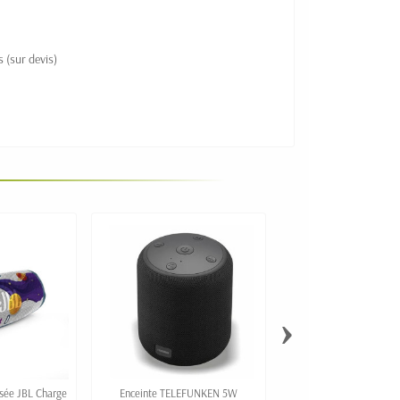
 (sur devis)
›
isée JBL Charge
Enceinte TELEFUNKEN 5W
Enceinte sans fil 5W