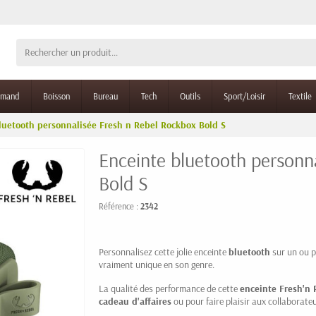
rmand
Boisson
Bureau
Tech
Outils
Sport/Loisir
Textile
luetooth personnalisée Fresh n Rebel Rockbox Bold S
Enceinte bluetooth personn
Bold S
Référence :
2342
Personnalisez cette jolie enceinte
bluetooth
sur un ou p
vraiment unique en son genre.
La qualité des performance de cette
enceinte Fresh'n 
cadeau d'affaires
ou pour faire plaisir aux collaborate