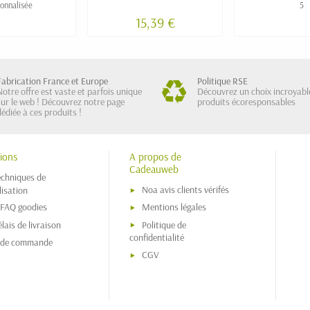
onnalisée
5
15,39 €
Fabrication France et Europe
Politique RSE
Notre offre est vaste et parfois unique
Découvrez un choix incroyabl
sur le web ! Découvrez notre page
produits écoresponsables
dédiée à ces produits !
ions
A propos de
Cadeauweb
echniques de
Noa avis clients vérifés
isation
 FAQ goodies
Mentions légales
lais de livraison
Politique de
confidentialité
s de commande
CGV