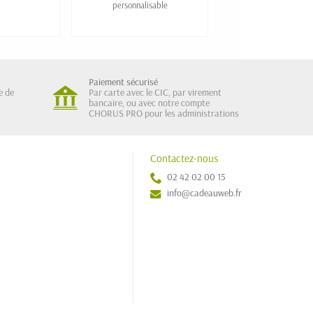
personnalisable
personnalisée avec port
13,58 €
Paiement sécurisé
e de
Par carte avec le CIC, par virement
bancaire, ou avec notre compte
CHORUS PRO pour les administrations
Contactez-nous
02 42 02 00 15
info@cadeauweb.fr