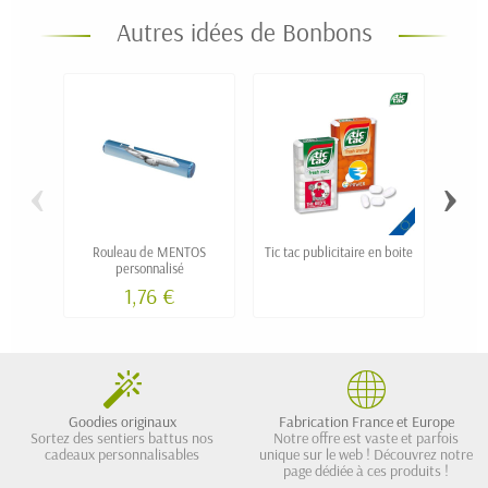
Autres idées de Bonbons
‹
›
Rouleau de MENTOS
Tic tac publicitaire en boite
M&Ms 
personnalisé
1,76 €
Goodies originaux
Fabrication France et Europe
Sortez des sentiers battus nos
Notre offre est vaste et parfois
cadeaux personnalisables
unique sur le web ! Découvrez notre
page dédiée à ces produits !