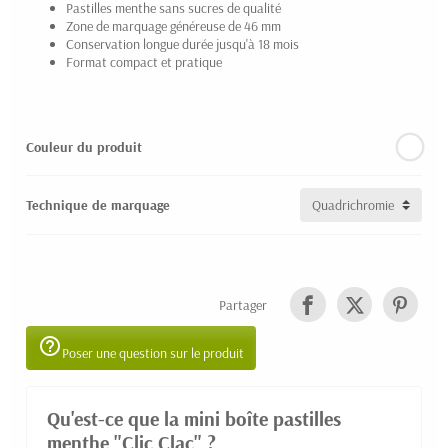
Pastilles menthe sans sucres de qualité
Zone de marquage généreuse de 46 mm
Conservation longue durée jusqu'à 18 mois
Format compact et pratique
Couleur du produit
Technique de marquage
Partager
help_outline
Poser une question sur le produit
Qu'est-ce que la mini boîte pastilles
menthe "Clic Clac" ?